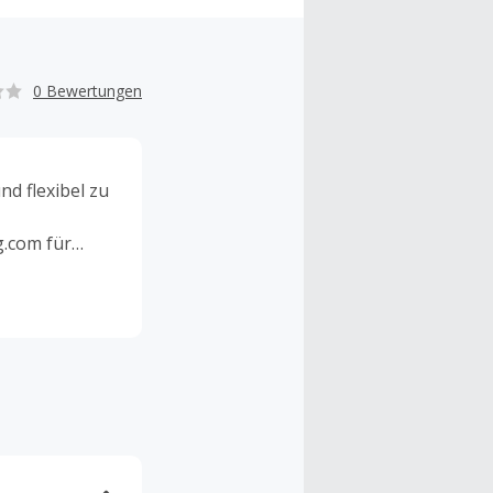
0 Bewertungen
nd flexibel zu
.com für
nen mobilen
 Bestellst Du
Zudem gibt es
 noch mehr
nfrei!