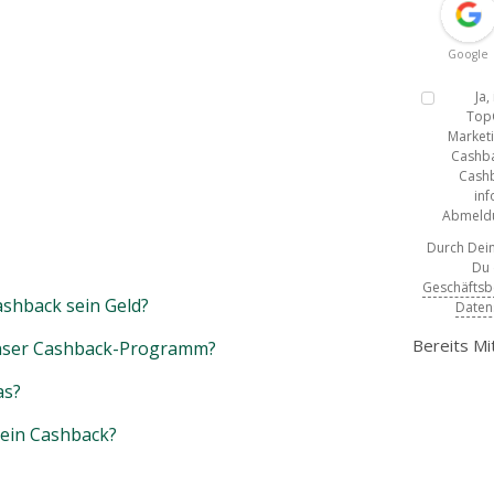
Google
Ja
Top
Marketi
Cashba
Cashb
inf
Abmeldun
Durch Dein
Du
Geschäfts
shback sein Geld?
Daten
Bereits Mi
unser Cashback-Programm?
as?
mein Cashback?