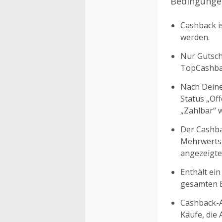
Bedingunge
Cashback is
werden.
Nur Gutsche
TopCashbac
Nach Deine
Status „Of
„Zahlbar“ w
Der Cashba
Mehrwertst
angezeigte
Enthält ein
gesamten Ei
Cashback-A
Käufe, die