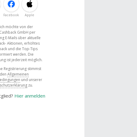
Facebook
Apple
, ich möchte von der
Cashback GmbH per
ng E-Mails über aktuelle
ck- Aktionen, erhöhtes
ack und die Top-Tips
ormiert werden. Die
g ist jederzeit möglich.
e Registrierung stimmst
 den
Allgemeinen
bedingungen
und unserer
schutzerklärung
zu.
tglied?
Hier anmelden