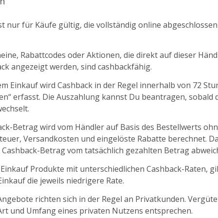
n
t nur für Käufe gültig, die vollständig online abgeschlosse
ine, Rabattcodes oder Aktionen, die direkt auf dieser Händl
k angezeigt werden, sind cashbackfähig.
m Einkauf wird Cashback in der Regel innerhalb von 72 St
fen“ erfasst. Die Auszahlung kannst Du beantragen, sobald d
echselt.
ck-Betrag wird vom Händler auf Basis des Bestellwerts oh
euer, Versandkosten und eingelöste Rabatte berechnet. D
 Cashback-Betrag vom tatsächlich gezahlten Betrag abweic
 Einkauf Produkte mit unterschiedlichen Cashback-Raten, gil
nkauf die jeweils niedrigere Rate.
ngebote richten sich in der Regel an Privatkunden. Vergüt
 Art und Umfang eines privaten Nutzens entsprechen.