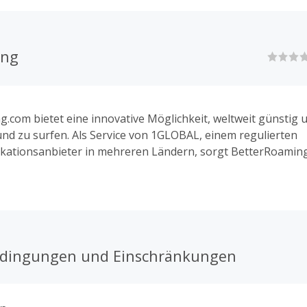
ing
.com bietet eine innovative Möglichkeit, weltweit günstig u
und zu surfen. Als Service von 1GLOBAL, einem regulierten
ationsanbieter in mehreren Ländern, sorgt BetterRoaming
 Verbindungen ohne hohe Roaming-Gebühren. Wenn Du Dei
terRoaming.com sicherst, kannst Du dabei zusätzlich sparen.
Partner-Link, erhältst Du Cashback auf Deine Bestellung. 
abattcodes und Gutscheine bei TopCashback, mit denen Du
annst – so bleibt mobiles Roaming kosteneffizient und sorge
edingungen und Einschränkungen