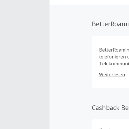
BetterRoam
BetterRoaming
telefonieren 
Telekommunik
zuverlässige
Weiterlesen
Tarif bei Bet
über unseren 
regelmäßig R
profitieren k
Cashback B