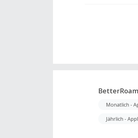
BetterRoam
Monatlich - A
Jährlich - App