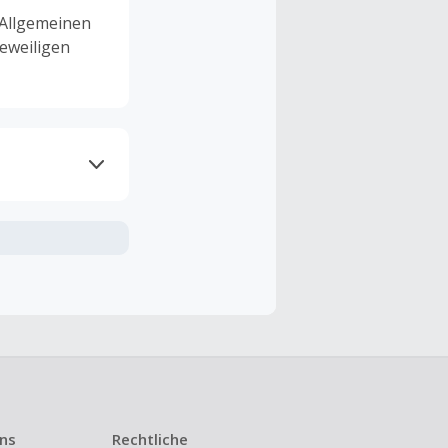
 Allgemeinen
eweiligen
ramme
n TopCashback
ng ist nur
t ist.
 Kündigung
uns
Rechtliche