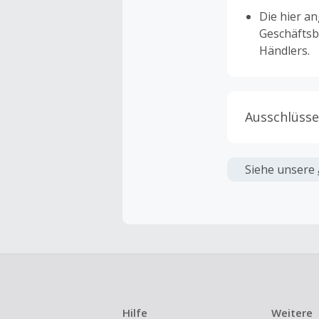
Die hier a
Geschäftsb
Händlers.
Ausschlüsse
Kein Cashb
verwendet 
Siehe unsere
angezeigt 
Kein Cashb
Die Einlös
dann cashba
Kein Cashb
eines Abon
Hilfe
Weitere