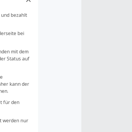
n und bezahlt
erseite bei
unden mit dem
er Status auf
ne
aher kann der
hen.
t für den
et werden nur