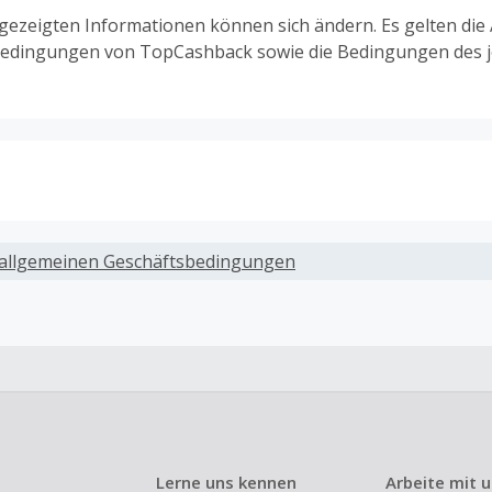
ngezeigten Informationen können sich ändern. Es gelten die
edingungen von TopCashback sowie die Bedingungen des j
ack, wenn Gutscheine, Rabattcodes oder andere Sparprog
werden, die nicht ausdrücklich auf dieser Händlerseite vo
allgemeinen Geschäftsbedingungen
werden.
ack für den Kauf von Geschenkgutscheinen
ung oder Nutzung von Geschenkgutscheinen im Bezahlvorga
ckfähig, wenn dies ausdrücklich auf der Händlerseite erlaub
ack bei vollständiger oder teilweiser Retoure, Stornierung,
nements oder Widerruf eines Vertrags.
Lerne uns kennen
Arbeite mit 