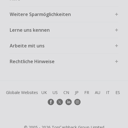
ausdrücklich auf der Händlerseite erlaubt ist.
Kein Cashback bei vollständiger oder teilweiser Retoure,
Weitere Sparmöglichkeiten
Stornierung, Kündigung eines Abonnements oder Widerruf
eines Vertrags.
Lerne uns kennen
Gewerbliche, Reseller- oder ungewöhnlich große
Bestellungen sind bei den meisten Händlern vom
Cashback ausgeschlossen.
Arbeite mit uns
Cashback kann entfallen, wenn der Einkauf nicht korrekt
über TopCashback gestartet wurde.
Rechtliche Hinweise
Globale Websites
UK
US
CN
JP
FR
AU
IT
ES
© 2005 - 2026 TopCashback Group Limited