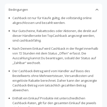
Zugriff auf das komplette News-Angebot der Bild, mit der
enthaltenen BILDplus-Option! Das heißt Zugriff auf über
Bedingungen
500 Premium-Artikel monatlich, ob als ePaper, im Web
oder über die BILD auf Deinem Smartphone, Tablet oder
Cashback ist nur für Käufe gültig, die vollständig online
Smart-TV. Spare jetzt mit TopCashback bei Deinem
abgeschlossen und bezahlt werden.
nächsten Handyvertrag von BILD Connect!
Nur Gutscheine, Rabattcodes oder Aktionen, die direkt auf
dieser Händlerseite bei TopCashback angezeigt werden,
sind cashbackfähig.
Nach Deinem Einkauf wird Cashback in der Regel innerhalb
von 72 Stunden mit dem Status „Offen“ erfasst. Die
Auszahlung kannst Du beantragen, sobald der Status auf
„Zahlbar“ wechselt.
Der Cashback-Betrag wird vom Händler auf Basis des
Bestellwerts ohne Mehrwertsteuer, Versandkosten und
eingelöste Rabatte berechnet. Daher kann der angezeigte
Cashback-Betrag vom tatsächlich gezahlten Betrag
abweichen.
Enthält ein Einkauf Produkte mit unterschiedlichen
Cashback-Raten, gilt für den gesamten Einkauf die jeweils