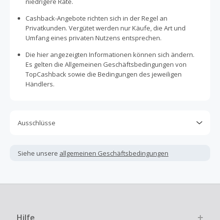
niedrigere Rate.
Cashback-Angebote richten sich in der Regel an
Privatkunden. Vergütet werden nur Käufe, die Art und
Umfang eines privaten Nutzens entsprechen.
Die hier angezeigten Informationen können sich ändern.
Es gelten die Allgemeinen Geschäftsbedingungen von
TopCashback sowie die Bedingungen des jeweiligen
Händlers.
Ausschlüsse
Kein Cashback, wenn Gutscheine, Rabattcodes oder
andere Sparprogramme verwendet werden, die nicht
Siehe unsere
allgemeinen Geschäftsbedingungen
ausdrücklich auf dieser Händlerseite von TopCashback
angezeigt werden.
Kein Cashback für den Kauf von Geschenkgutscheinen
Die Einlösung oder Nutzung von Geschenkgutscheinen im
Bezahlvorgang ist nur dann cashbackfähig, wenn dies
Hilfe