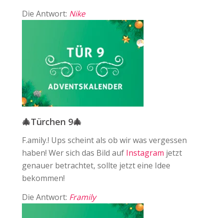
Die Antwort:
Nike
🎄Türchen 9🎄
F.amily.! Ups scheint als ob wir was vergessen
haben! Wer sich das Bild auf ⁠
Instagram
jetzt
genauer betrachtet, sollte jetzt eine Idee
bekommen!
Die Antwort:
Framily