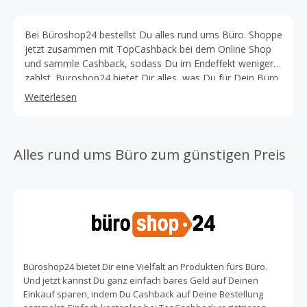
Bei Büroshop24 bestellst Du alles rund ums Büro. Shoppe
jetzt zusammen mit TopCashback bei dem Online Shop
und sammle Cashback, sodass Du im Endeffekt weniger
zahlst. Büroshop24 bietet Dir alles, was Du für Dein Büro
brauchen könntest. Ob Büromöbel, verschiedene Technik
Weiterlesen
Produkte oder Hygieneartikel: Mit Büroshop24 wird jedes
Büro perfekt ausgestattet. Unter bueroshop24.de kannst
Du aus den Produktkategorien Papier, Tinte & Toner,
Ordner & Mappen, Schreibwaren, Versand, Präsentation,
Alles rund ums Büro zum günstigen Preis
Schulbedarf, Bürobedarf, Technik, Möbel, Reinigung &
Hygiene, Haushalt & Catering, Lebensmittel & Getränke,
Werkzeuge sowie Betriebsausstattung wählen. Bei der
großen Produktvielfalt findest Du jederzeit das, wonach
Du suchst. Schau auch in der Rubrik Themen- &
Markenshops vorbei und filtere Deine Suche so genau
nach Deinen Bedürfnissen. Mehr als 1,5 Millionen Kunden
kaufen bereits bei Büroshop24 ein. Bestelle jetzt Deine
Büroshop24 bietet Dir eine Vielfalt an Produkten fürs Büro.
neuen Büroartikel und mehr in dem Online Shop und
Und jetzt kannst Du ganz einfach bares Geld auf Deinen
profitiere von den tollen Angeboten. Unter Top Aktionen
Einkauf sparen, indem Du Cashback auf Deine Bestellung