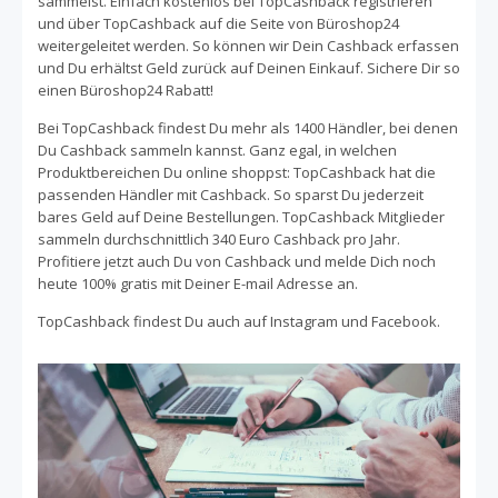
sammelst. Einfach kostenlos bei TopCashback registrieren
findest Du aktuelle Deals, mit denen Du Geld auf Deine
und über TopCashback auf die Seite von Büroshop24
neuen Artikel sparen kannst. Noch mehr sparen kannst
weitergeleitet werden. So können wir Dein Cashback erfassen
Du beim Einkaufen bei Büroshop24, wenn Du Cashback
und Du erhältst Geld zurück auf Deinen Einkauf. Sichere Dir so
auf Deinen Einkauf sammelst. Um durch Cashback zu
einen Büroshop24 Rabatt!
sparen, melde Dich einfach kostenlos mit Deiner E-mail
Adresse bei TopCashback an, geh über TopCashback auf
Bei TopCashback findest Du mehr als 1400 Händler, bei denen
die Website von Büroshop24 und sammle so automatisch
Du Cashback sammeln kannst. Ganz egal, in welchen
Cashback, wenn Du Deinen Online Einkauf tätigst.
Produktbereichen Du online shoppst: TopCashback hat die
passenden Händler mit Cashback. So sparst Du jederzeit
bares Geld auf Deine Bestellungen. TopCashback Mitglieder
sammeln durchschnittlich 340 Euro Cashback pro Jahr.
Profitiere jetzt auch Du von Cashback und melde Dich noch
heute 100% gratis mit Deiner E-mail Adresse an.
TopCashback findest Du auch auf Instagram und Facebook.