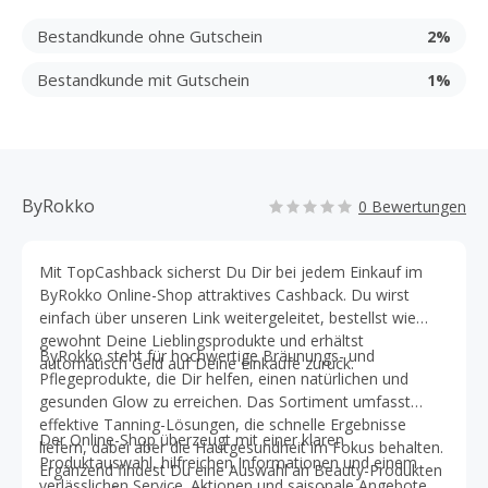
Bestandkunde ohne Gutschein
2%
Bestandkunde mit Gutschein
1%
ByRokko
0 Bewertungen
Mit TopCashback sicherst Du Dir bei jedem Einkauf im
ByRokko Online-Shop attraktives Cashback. Du wirst
einfach über unseren Link weitergeleitet, bestellst wie
gewohnt Deine Lieblingsprodukte und erhältst
ByRokko steht für hochwertige Bräunungs- und
automatisch Geld auf Deine Einkäufe zurück.
Pflegeprodukte, die Dir helfen, einen natürlichen und
gesunden Glow zu erreichen. Das Sortiment umfasst
effektive Tanning-Lösungen, die schnelle Ergebnisse
Der Online-Shop überzeugt mit einer klaren
liefern, dabei aber die Hautgesundheit im Fokus behalten.
Produktauswahl, hilfreichen Informationen und einem
Ergänzend findest Du eine Auswahl an Beauty-Produkten
verlässlichen Service. Aktionen und saisonale Angebote