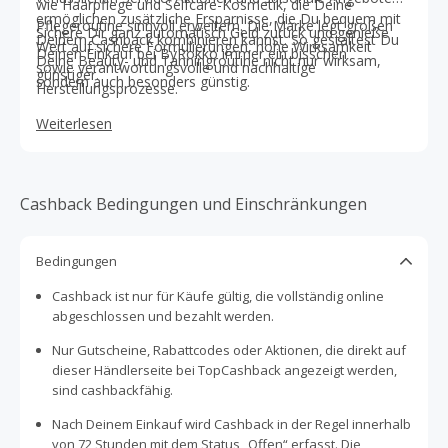
wie Haarpflege und Selfcare-Kosmetik, die Deine
ermöglichen zusätzliche Ersparnisse, die Du bequem mit
Pflegeroutine sinnvoll erweitern. Die Marke legt großen
Sichere Dir ganz automatisch Geld zurück und genieße
Deinem Cashback kombinieren kannst. So gestaltest Du
Wert auf sichere Formulierungen, hohe Wirksamkeit
Deinen Einkauf bei ByRokko immer ein bisschen
Deine Beauty- und Tanningroutine nicht nur wirksam,
sowie verantwortungsvolle und nachhaltige
günstiger.
sondern auch besonders günstig.
Herstellungsprozesse.
Weiterlesen
Cashback Bedingungen und Einschränkungen
Bedingungen
Cashback ist nur für Käufe gültig, die vollständig online
abgeschlossen und bezahlt werden.
Nur Gutscheine, Rabattcodes oder Aktionen, die direkt auf
dieser Händlerseite bei TopCashback angezeigt werden,
sind cashbackfähig.
Nach Deinem Einkauf wird Cashback in der Regel innerhalb
von 72 Stunden mit dem Status „Offen“ erfasst. Die