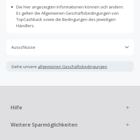
Die hier angezeigten Informationen können sich ändern.
Es gelten die Allgemeinen Geschäftsbedingungen von
TopCashback sowie die Bedingungen des jeweiligen
Händlers.
Ausschlüsse
Kein Cashback, wenn Gutscheine, Rabattcodes oder
andere Sparprogramme verwendet werden, die nicht
Siehe unsere
allgemeinen Geschäftsbedingungen
ausdrücklich auf dieser Händlerseite von TopCashback
angezeigt werden.
Kein Cashback für den Kauf von Geschenkgutscheinen
Die Einlösung oder Nutzung von Geschenkgutscheinen im
Bezahlvorgang ist nur dann cashbackfähig, wenn dies
Hilfe
ausdrücklich auf der Händlerseite erlaubt ist.
Kein Cashback bei vollständiger oder teilweiser Retoure,
Weitere Sparmöglichkeiten
Stornierung, Kündigung eines Abonnements oder Widerruf
eines Vertrags.