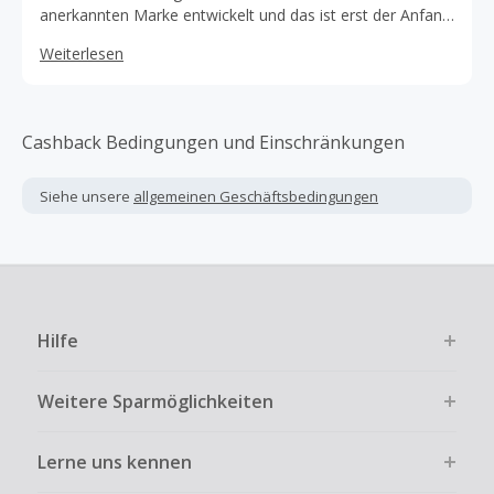
anerkannten Marke entwickelt und das ist erst der Anfang.
Db bietet eine Reihe preisgekrönter Designs für Dich auf
Weiterlesen
der unterwegs und auf der Piste. Benötigst Du einen
Rucksack für ein Fotoshooting von der Dämmerung bis
zum Morgengrauen? Eine robuste Reisetasche für einen
Wochenendausflug? Gepäck, das gut aussieht und Deine
Cashback Bedingungen und Einschränkungen
Sachen in einem Stück transportiert? So sieht intelligente
Reiseausrüstung aus.
Siehe unsere
allgemeinen Geschäftsbedingungen
Hilfe
Weitere Sparmöglichkeiten
Lerne uns kennen