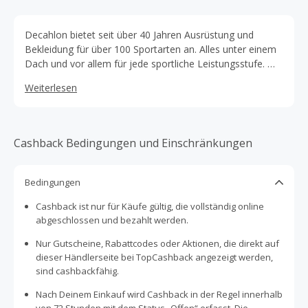
Decahlon bietet seit über 40 Jahren Ausrüstung und
Bekleidung für über 100 Sportarten an. Alles unter einem
Dach und vor allem für jede sportliche Leistungsstufe. Mit
unseren Eigenmarken, den Passion Brands, vertreiben wir
Weiterlesen
mehr als 40.000 Sportartikel um jedem den Zugang zum
Sport zu ermöglichen.
Cashback Bedingungen und Einschränkungen
Bedingungen
Cashback ist nur für Käufe gültig, die vollständig online
abgeschlossen und bezahlt werden.
Nur Gutscheine, Rabattcodes oder Aktionen, die direkt auf
dieser Händlerseite bei TopCashback angezeigt werden,
sind cashbackfähig.
Nach Deinem Einkauf wird Cashback in der Regel innerhalb