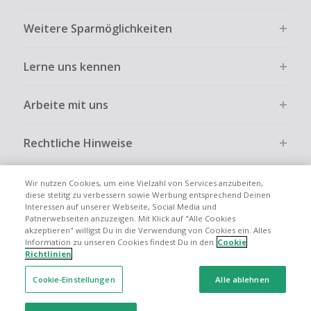
Kein Cashback bei vollständiger oder teilweiser Retoure,
Weitere Sparmöglichkeiten
Stornierung, Kündigung eines Abonnements oder Widerruf
eines Vertrags.
Lerne uns kennen
Gewerbliche, Reseller- oder ungewöhnlich große
Bestellungen sind bei den meisten Händlern vom
Cashback ausgeschlossen.
Arbeite mit uns
Cashback kann entfallen, wenn der Einkauf nicht korrekt
über TopCashback gestartet wurde.
Rechtliche Hinweise
Wir nutzen Cookies, um eine Vielzahl von Services anzubeiten,
diese stetitg zu verbessern sowie Werbung entsprechend Deinen
Interessen auf unserer Webseite, Social Media und
Globale Websites
UK
US
CN
JP
FR
AU
IT
ES
Patnerwebseiten anzuzeigen. Mit Klick auf "Alle Cookies
akzeptieren" willigst Du in die Verwendung von Cookies ein. Alles
Information zu unseren Cookies findest Du in den
Cookie
Richtlinien
Cookie-Einstellungen
Alle ablehnen
© 2005 - 2026 TopCashback Group Limited