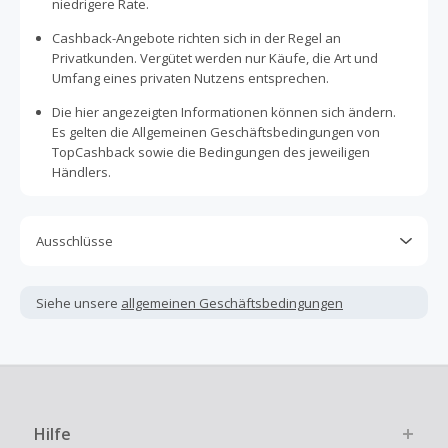
niedrigere Rate.
Cashback-Angebote richten sich in der Regel an
Privatkunden. Vergütet werden nur Käufe, die Art und
Umfang eines privaten Nutzens entsprechen.
Die hier angezeigten Informationen können sich ändern.
Es gelten die Allgemeinen Geschäftsbedingungen von
TopCashback sowie die Bedingungen des jeweiligen
Händlers.
Ausschlüsse
Kein Cashback, wenn Gutscheine, Rabattcodes oder
andere Sparprogramme verwendet werden, die nicht
Siehe unsere
allgemeinen Geschäftsbedingungen
ausdrücklich auf dieser Händlerseite von TopCashback
angezeigt werden.
Kein Cashback für den Kauf von Geschenkgutscheinen
Die Einlösung oder Nutzung von Geschenkgutscheinen im
Bezahlvorgang ist nur dann cashbackfähig, wenn dies
Hilfe
ausdrücklich auf der Händlerseite erlaubt ist.