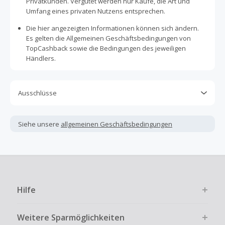
Privatkunden. Vergütet werden nur Käufe, die Art und
Umfang eines privaten Nutzens entsprechen.
Die hier angezeigten Informationen können sich ändern.
Es gelten die Allgemeinen Geschäftsbedingungen von
TopCashback sowie die Bedingungen des jeweiligen
Händlers.
Ausschlüsse
Kein Cashback, wenn Gutscheine, Rabattcodes oder
andere Sparprogramme verwendet werden, die nicht
Siehe unsere
allgemeinen Geschäftsbedingungen
ausdrücklich auf dieser Händlerseite von TopCashback
angezeigt werden.
Kein Cashback für den Kauf von Geschenkgutscheinen
Die Einlösung oder Nutzung von Geschenkgutscheinen im
Bezahlvorgang ist nur dann cashbackfähig, wenn dies
Hilfe
ausdrücklich auf der Händlerseite erlaubt ist.
Kein Cashback bei vollständiger oder teilweiser Retoure,
Weitere Sparmöglichkeiten
Stornierung, Kündigung eines Abonnements oder Widerruf