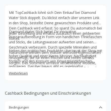
Mit TopCashback lohnt sich Dein Einkauf bei Diamond
Water Stick doppelt. Du klickst einfach über unseren Link
in den Shop, bestellst Deine gewünschten Produkte und
Dein Cashback wird erfasst. So sparst Du automatisch bei
Diamond Water Stick bietet Dir innovative
jeder Bestellung und erhältst zusätzlich einen geldwerten
Wasseraufbereitung in Form von handlichen Trinkflaschen
Vorteil.
und Sticks, die Leitungswasser aufwerten und seinen
Geschmack verbessern. Durch spezielle Mineralien und
Neben den praktischen Produkten überzeugt der Shop mit
Natursteine werden dem Wasser wertvolle Eigenschaften
hoher Qualität und einer klaren Mission: Nachhaltigkeit
hinzugefügt, die für einen frischen und reinen Genuss
fördern und den Konsum von Einwegplastikflaschen
sorgen. Das Sortiment umfasst verschiedene Modelle,
reduzieren. Darüber hinaus gibt es regelmäßig
vom kompakten Stick für unterwegs bis hin zu Sets mit
Rabattaktionen und attraktive Angebote, die Du
Zubehör. Damit richtet sich Diamond Water Stick an alle,
Weiterlesen
problemlos mit Deinem Cashback kombinieren kannst. So
die Wert auf eine gesunde und nachhaltige
erhältst Du nicht nur ein Produkt für Deinen gesunden
Trinkgewohnheit legen.
Alltag, sondern schonst gleichzeitig Dein Budget und die
Umwelt.
Cashback Bedingungen und Einschränkungen
Bedingungen