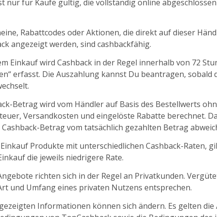
t nur für Käufe gültig, die vollständig online abgeschlosse
ine, Rabattcodes oder Aktionen, die direkt auf dieser Händl
k angezeigt werden, sind cashbackfähig.
m Einkauf wird Cashback in der Regel innerhalb von 72 St
fen“ erfasst. Die Auszahlung kannst Du beantragen, sobald d
echselt.
ck-Betrag wird vom Händler auf Basis des Bestellwerts oh
euer, Versandkosten und eingelöste Rabatte berechnet. D
 Cashback-Betrag vom tatsächlich gezahlten Betrag abweic
 Einkauf Produkte mit unterschiedlichen Cashback-Raten, gil
nkauf die jeweils niedrigere Rate.
ngebote richten sich in der Regel an Privatkunden. Vergüt
 Art und Umfang eines privaten Nutzens entsprechen.
ngezeigten Informationen können sich ändern. Es gelten die