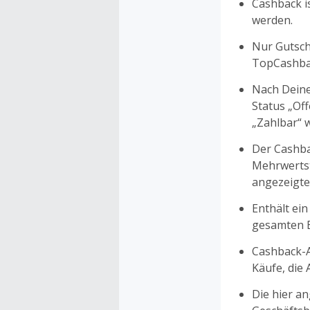
Cashback is
werden.
Nur Gutsche
TopCashbac
Nach Deine
Status „Of
„Zahlbar“ w
Der Cashba
Mehrwertst
angezeigte
Enthält ein
gesamten Ei
Cashback-A
Käufe, die
Die hier a