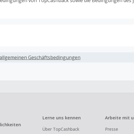
edingungen von TopCashback sowie die Bedingungen des j
ack, wenn Gutscheine, Rabattcodes oder andere Sparprog
werden, die nicht ausdrücklich auf dieser Händlerseite vo
allgemeinen Geschäftsbedingungen
werden.
ack für den Kauf von Geschenkgutscheinen
ung oder Nutzung von Geschenkgutscheinen im Bezahlvorga
ckfähig, wenn dies ausdrücklich auf der Händlerseite erlaub
ack bei vollständiger oder teilweiser Retoure, Stornierung,
nements oder Widerruf eines Vertrags.
Lerne uns kennen
Arbeite mit 
e, Reseller- oder ungewöhnlich große Bestellungen sind be
ichkeiten
Über TopCashback
Presse
om Cashback ausgeschlossen.