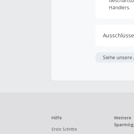
Geschäftsb
Händlers.
Ausschlüsse
Kein Cashb
verwendet 
Siehe unsere
angezeigt 
Kein Cashb
Die Einlös
dann cashba
Kein Cashb
eines Abon
Hilfe
Weitere
Gewerblich
Sparmögl
Erste Schritte
Händlern v