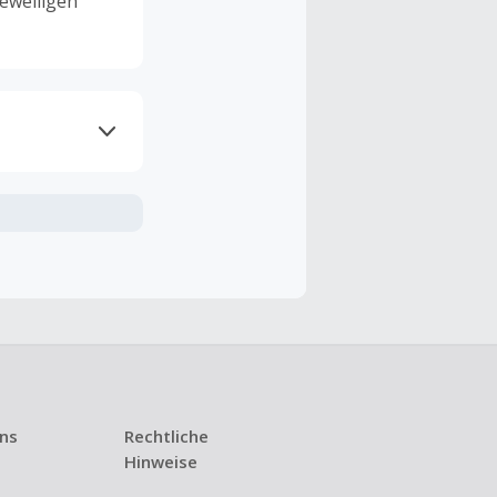
eweiligen
ramme
n TopCashback
ng ist nur
t ist.
 Kündigung
uns
Rechtliche
i den meisten
Hinweise