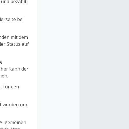
n und bezahlt
erseite bei
unden mit dem
er Status auf
ne
aher kann der
hen.
t für den
et werden nur
 Allgemeinen