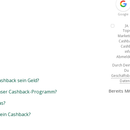
Google
Ja
Top
Marketi
Cashba
Cashb
inf
Abmeldun
Durch Dein
Du
Geschäfts
shback sein Geld?
Daten
Bereits Mi
unser Cashback-Programm?
as?
mein Cashback?