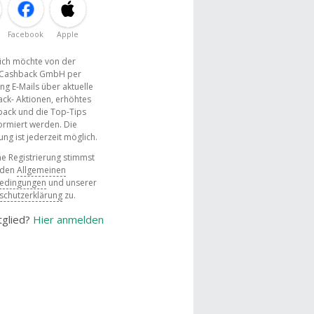
Facebook
Apple
, ich möchte von der
Cashback GmbH per
ng E-Mails über aktuelle
ck- Aktionen, erhöhtes
ack und die Top-Tips
ormiert werden. Die
g ist jederzeit möglich.
e Registrierung stimmst
 den
Allgemeinen
bedingungen
und unserer
schutzerklärung
zu.
tglied?
Hier anmelden