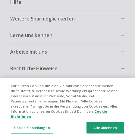
Hilfe
ausdrücklich auf der Händlerseite erlaubt ist.
Kein Cashback bei vollständiger oder teilweiser Retoure,
Weitere Sparmöglichkeiten
Stornierung, Kündigung eines Abonnements oder Widerruf
eines Vertrags.
Lerne uns kennen
Gewerbliche, Reseller- oder ungewöhnlich große
Bestellungen sind bei den meisten Händlern vom
Cashback ausgeschlossen.
Arbeite mit uns
Cashback kann entfallen, wenn der Einkauf nicht korrekt
über TopCashback gestartet wurde.
Rechtliche Hinweise
Wir nutzen Cookies, um eine Vielzahl von Services anzubeiten,
diese stetitg zu verbessern sowie Werbung entsprechend Deinen
Interessen auf unserer Webseite, Social Media und
Globale Websites
UK
US
CN
JP
FR
AU
IT
ES
Patnerwebseiten anzuzeigen. Mit Klick auf "Alle Cookies
akzeptieren" willigst Du in die Verwendung von Cookies ein. Alles
Information zu unseren Cookies findest Du in den
Cookie
Richtlinien
Cookie-Einstellungen
Alle ablehnen