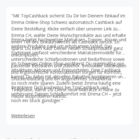
"Mit TopCashback sicherst Du Dir bei Deinem Einkauf im
Emma Online-Shop Schweiz automatisch Cashback auf
Deine Bestellung. Klicke einfach über unseren Link zu
Emma CH, wähle Deine Wunschprodukte aus und erhalte
Emma bietet hochwertige Matratzen, Topper, Kissen und
einen Teil des Einkaufswertes als Cashback zurück. So
weitere Produkte rund um erholsamen Schlaf. Das
sparst Du beim Kauf Deiner neuen Schlafprodukte ganz
Sortiment umfasst verschiedene Matratzenmodelle für
unkompliziert.
unterschiedliche Schlafpositionen und Bedürfnisse sowie
Im Schweizer Online-Shop profitierst Du regelmäßig von
passende Bettwaren und Zubehör. Innovative Materialien
attraktiven Aktionen und Preisvorteilen. Dein Cashback
und ergonomische Konstruktionen sorgen für Komfort,
kannst Du dabei mit aktuellen Rabatten kombinieren und
Druckentlastung und ein angenehmes Schlafklima.
so noch mehr sparen. Zudem bietet Emma häufig eine
Registriere Dich kostenlos bei TopCashback und
Testphase, damit Du Deine neue Matratze in Ruhe zu
verbessere Deinen Schlafkomfort mit Emma CH – jetzt
Hause ausprobieren kannst.
noch ein Stück günstiger."
Weiterlesen