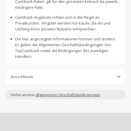
Cashback-Raten, gilt für den gesamten Einkauf die jeweils
niedrigere Rate.
Cashback-Angebote richten sich in der Regel an
Privatkunden. Vergütet werden nur Käufe, die Art und
Umfang eines privaten Nutzens entsprechen.
Die hier angezeigten Informationen können sich ändern.
Es gelten die Allgemeinen Geschäftsbedingungen von
TopCashback sowie die Bedingungen des jeweiligen
Händlers.
Ausschlüsse
Kein Cashback, wenn Gutscheine, Rabattcodes oder
andere Sparprogramme verwendet werden, die nicht
Siehe unsere
allgemeinen Geschäftsbedingungen
ausdrücklich auf dieser Händlerseite von TopCashback
angezeigt werden.
Kein Cashback für den Kauf von Geschenkgutscheinen
Die Einlösung oder Nutzung von Geschenkgutscheinen im
Bezahlvorgang ist nur dann cashbackfähig, wenn dies