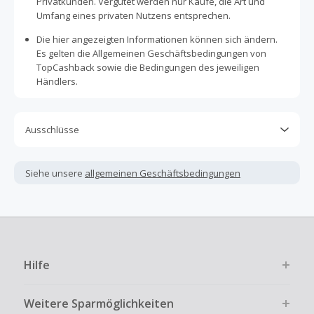
Privatkunden. Vergütet werden nur Käufe, die Art und
Umfang eines privaten Nutzens entsprechen.
Die hier angezeigten Informationen können sich ändern.
Es gelten die Allgemeinen Geschäftsbedingungen von
TopCashback sowie die Bedingungen des jeweiligen
Händlers.
Ausschlüsse
Kein Cashback, wenn Gutscheine, Rabattcodes oder
andere Sparprogramme verwendet werden, die nicht
Siehe unsere
allgemeinen Geschäftsbedingungen
ausdrücklich auf dieser Händlerseite von TopCashback
angezeigt werden.
Kein Cashback für den Kauf von Geschenkgutscheinen
Die Einlösung oder Nutzung von Geschenkgutscheinen im
Bezahlvorgang ist nur dann cashbackfähig, wenn dies
Hilfe
ausdrücklich auf der Händlerseite erlaubt ist.
Kein Cashback bei vollständiger oder teilweiser Retoure,
Weitere Sparmöglichkeiten
Stornierung, Kündigung eines Abonnements oder Widerruf