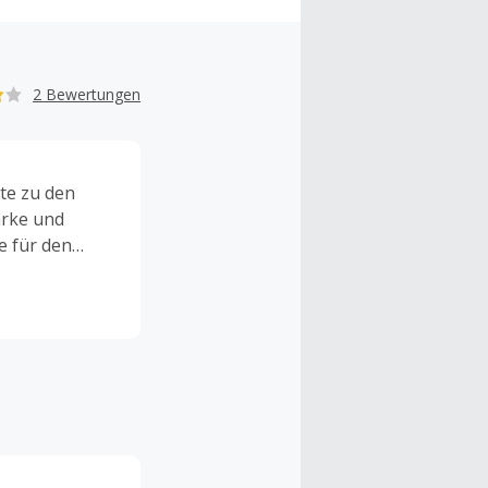
2 Bewertungen
te zu den
arke und
e für den
o lassen sich