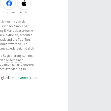
Facebook
Apple
, ich möchte von der
Cashback GmbH per
ng E-Mails über aktuelle
ck- Aktionen, erhöhtes
ack und die Top-Tips
ormiert werden. Die
g ist jederzeit möglich.
e Registrierung stimmst
 den
Allgemeinen
bedingungen
und unserer
schutzerklärung
zu.
tglied?
Hier anmelden