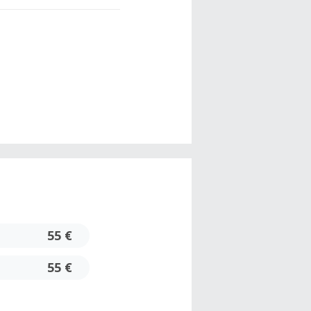
55 €
55 €