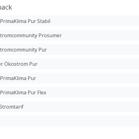
back
PrimaKlima Pur Stabil
stromcommunity Prosumer
stromcommunity Pur
er Ökostrom Pur
PrimaKlima Pur
PrimaKlima Pur Flex
Stromtarif