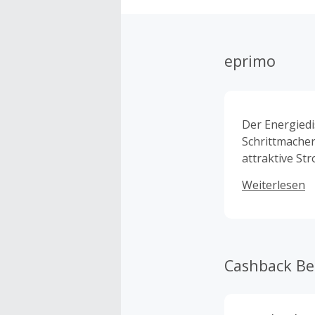
eprimo
Der Energiedi
Schrittmache
attraktive St
stetigen Kundenzuwachs. Für d
Weiterlesen
zertifizierte
günstige Gast
Cashback B