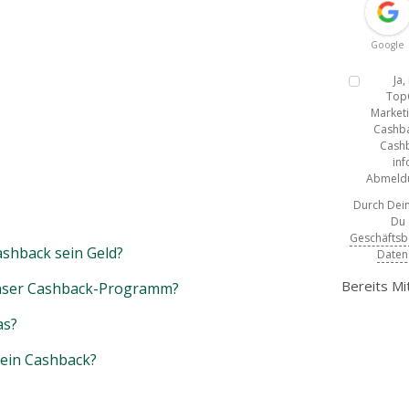
Google
Ja
Top
Marketi
Cashba
Cashb
inf
Abmeldun
Durch Dein
Du
Geschäfts
shback sein Geld?
Daten
Bereits Mi
unser Cashback-Programm?
as?
mein Cashback?