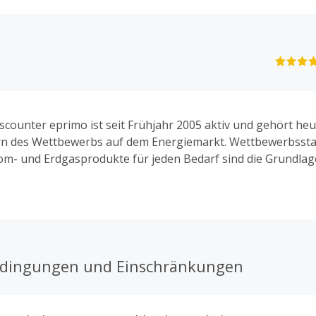
scounter eprimo ist seit Frühjahr 2005 aktiv und gehört heu
rn des Wettbewerbs auf dem Energiemarkt. Wettbewerbsst
rom- und Erdgasprodukte für jeden Bedarf sind die Grundlag
as Gasprodukt investiert eprimo in ein TÜV-
s Klimaschutzprojekt, bei dem Emissionen reduziert werden. S
arife mit Klimaschutz gut kombinieren.
edingungen und Einschränkungen