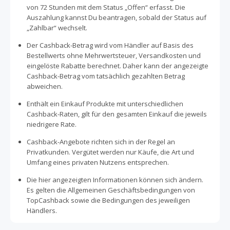
Emotionen zum Ausdruck zu bringen, als “Ich liebe dich”,
von 72 Stunden mit dem Status „Offen“ erfasst. Die
als Dankeschön oder zur Guten Besserung. In der
Auszahlung kannst Du beantragen, sobald der Status auf
Kategorie “Lieferung noch heute” findest Gestecke die
„Zahlbar“ wechselt.
noch heute zugestellt werden können! Die Blumen sind
garantiert für 7 Tage frisch mit dem Frischeversprechen
Der Cashback-Betrag wird vom Händler auf Basis des
von Euroflorist! Bestelle noch heute einen Blumenstrauß,
Bestellwerts ohne Mehrwertsteuer, Versandkosten und
um deinen Liebsten eine freude zu machen, spare dabei
eingelöste Rabatte berechnet. Daher kann der angezeigte
mit unseren Cashback Angeboten!
Cashback-Betrag vom tatsächlich gezahlten Betrag
abweichen.
Enthält ein Einkauf Produkte mit unterschiedlichen
Cashback-Raten, gilt für den gesamten Einkauf die jeweils
niedrigere Rate.
Cashback-Angebote richten sich in der Regel an
Privatkunden. Vergütet werden nur Käufe, die Art und
Umfang eines privaten Nutzens entsprechen.
Die hier angezeigten Informationen können sich ändern.
Es gelten die Allgemeinen Geschäftsbedingungen von
TopCashback sowie die Bedingungen des jeweiligen
Händlers.