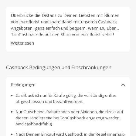
Überbrücke die Distanz zu Deinen Liebsten mit Blumen
von euroflorist und spare dabei mit unseren Cashback
Angeboten, ganz einfach und bequem, wenn Du über
TopCashback.de auf den Shop von euroflorist gehst!
Europas #1 Blumenversand, Euroflorist, verschickt Deine
Weiterlesen
Blumen überallhin. Bestelle kinderleicht, dank der mehr als
35-jährigen Erfahrung mit Floristik von Euroflorist. Der
einfache und bequeme Bestellprozess macht es zum
Kinderspiel, Dein Lieblingsbouquet auszuwählen und
Cashback Bedingungen und Einschränkungen
direkt online zu bestellen. Je nach Boquet und
Empfängeradresse ist es möglich den Blumengruß sogar
Bedingungen
noch heute auszuliefern. Des Weiteren ist der
Bezahlprozess komplett abgesichert und mit 3D Secure
Cashback ist nur für Käufe gültig, die vollständig online
verschlüsselt. Für jeden Anlass hat der Online Shop von
abgeschlossen und bezahlt werden.
Euroflorist Blumen im Angebot. Ob Muttertag, als
Dankeschön, Tulpen zu Ostern, ein feierlicher Kranz zu
Nur Gutscheine, Rabattcodes oder Aktionen, die direkt auf
Weihnachten oder ein stilvolles Gesteck zur Hochzeit,
dieser Händlerseite bei TopCashback angezeigt werden,
Euroflorist hat für jeden Anlass etwas im Angebot.
sind cashbackfähig.
Blumen eignen sich wunderbar um Deine Gefühle und
Nach Deinem Einkauf wird Cashback in der Regel innerhalb