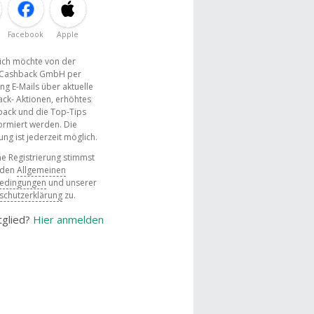
Facebook
Apple
, ich möchte von der
Cashback GmbH per
ng E-Mails über aktuelle
ck- Aktionen, erhöhtes
ack und die Top-Tips
ormiert werden. Die
g ist jederzeit möglich.
e Registrierung stimmst
 den
Allgemeinen
bedingungen
und unserer
schutzerklärung
zu.
tglied?
Hier anmelden