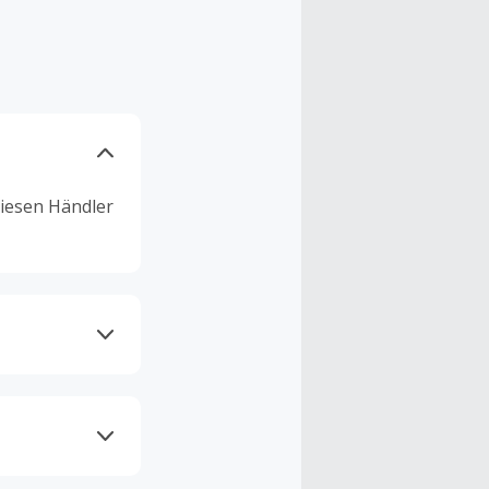
diesen Händler
n und bezahlt
erseite bei