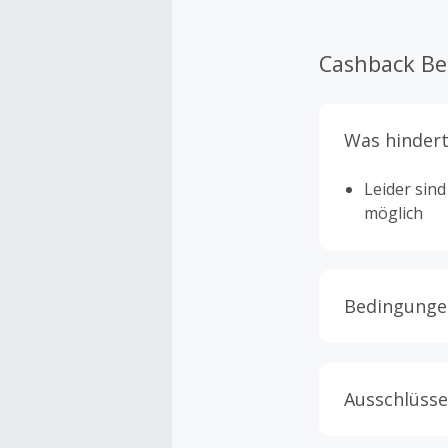
Cashback B
Was hindert
Leider sin
möglich
Bedingunge
Cashback is
werden.
Ausschlüsse
Nur Gutsche
TopCashbac