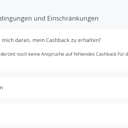
edingungen und Einschränkungen
 mich daran, mein Cashback zu erhalten?
d derzeit noch keine Ansprüche auf fehlendes Cashback für 
n
t nur für Käufe gültig, die vollständig online abgeschlosse
ine, Rabattcodes oder Aktionen, die direkt auf dieser Händl
k angezeigt werden, sind cashbackfähig.