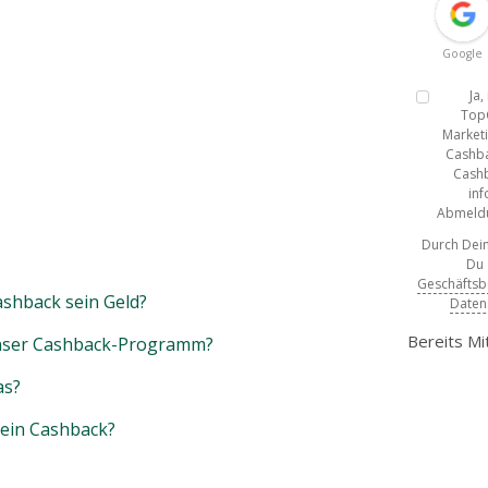
Google
Ja
Top
Marketi
Cashba
Cashb
inf
Abmeldun
Durch Dein
Du
Geschäfts
shback sein Geld?
Daten
Bereits Mi
unser Cashback-Programm?
as?
mein Cashback?