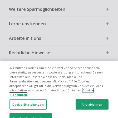
eingelöste Rabatte berechnet. Daher kann der angezeigte
Kein Cashback bei vollständiger oder teilweiser Retoure,
Weitere Sparmöglichkeiten
Cashback-Betrag vom tatsächlich gezahlten Betrag
Stornierung, Kündigung eines Abonnements oder Widerruf
abweichen.
eines Vertrags.
Lerne uns kennen
Enthält ein Einkauf Produkte mit unterschiedlichen
Gewerbliche, Reseller- oder ungewöhnlich große
Cashback-Raten, gilt für den gesamten Einkauf die jeweils
Bestellungen sind bei den meisten Händlern vom
niedrigere Rate.
Cashback ausgeschlossen.
Arbeite mit uns
Cashback-Angebote richten sich in der Regel an
Cashback kann entfallen, wenn der Einkauf nicht korrekt
Privatkunden. Vergütet werden nur Käufe, die Art und
über TopCashback gestartet wurde.
Rechtliche Hinweise
Umfang eines privaten Nutzens entsprechen.
Die hier angezeigten Informationen können sich ändern.
Es gelten die Allgemeinen Geschäftsbedingungen von
Wir nutzen Cookies, um eine Vielzahl von Services anzubeiten,
TopCashback sowie die Bedingungen des jeweiligen
diese stetitg zu verbessern sowie Werbung entsprechend Deinen
Interessen auf unserer Webseite, Social Media und
Händlers.
Globale Websites
UK
US
CN
JP
FR
AU
IT
ES
Patnerwebseiten anzuzeigen. Mit Klick auf "Alle Cookies
akzeptieren" willigst Du in die Verwendung von Cookies ein. Alles
Information zu unseren Cookies findest Du in den
Cookie
Richtlinien
Cookie-Einstellungen
Alle ablehnen
© 2005 - 2026 TopCashback Group Limited