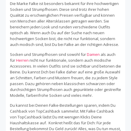
Die Marke Falke ist besonders bekannt für ihre hochwertigen
Und jetzt kannst Du beim Einkaufen im Falke Online Shop
Socken und Strumpfhosen. Diese sind trotz ihrer hohen
Geld sparen, indem Du Cashback auf Deinen Einkauf
Qualität zu erschwinglichen Preisen verfügbar und können
sammelst! Dafür einfach und schnell bei TopCashback
von Menschen aller Altersklassen getragen werden. Sie
registrieren, über unsere Falke Händlerseite auf den Falke
bereichern jeden Look und runden verschiedene Outfits
Online Shop gehen und wie gewohnt einkaufen, sodass
optisch ab. Wenn auch Du auf der Suche nach neuen
wir Dein Cashback automatisch erfassen können.
hochwertigen Socken bist, die nicht nur funktional, sondern
auch modisch sind, bist Du bei Falke an der richtigen Adresse.
Socken und Strumpfhosen sind sowohl für
Damen
als auch
für
Herren
nicht nur funktionale, sondern auch modische
Accessoires. In vielen Outfits sind sie sichtbar und betonen die
Beine. Du kannst Dich bei Falke daher auf eine große Auswahl
an Schnitten, Farben und Mustern freuen, die zu jedem Style
passen. Dazu gehören neben klassischen schwarzen oder
durchsichtigen Strumpfhosen auch gepunktete oder gestreifte
Modelle, farbenfrohe Socken und vieles mehr.
Du kannst bei Deinen Falke-Bestellungen sparen, indem Du
Cashback von TopCashback sammelst. Mit Falke Cashback
von TopCashback lädst Du mit wenigen Klicks Deine
Haushaltskasse auf. Konkret heißt das für Dich: Für jede
Bestellung bekommst Du Geld zurück! Alles, was Du tun musst,