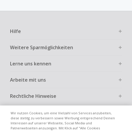
Hilfe
Weitere Sparmöglichkeiten
Lerne uns kennen
Arbeite mit uns
Rechtliche Hinweise
Wir nutzen Cookies, um eine Vielzahl von Services anzubeiten,
diese stetitg zu verbessern sowie Werbung entsprechend Deinen
Interessen auf unserer Webseite, Social Media und
Globale Websites
UK
US
CN
JP
FR
AU
IT
ES
Patnerwebseiten anzuzeigen. Mit Klick auf "Alle Cookies