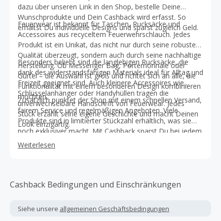
dazu über unseren Link in den Shop, bestelle Deine
Wunschprodukte und Dein Cashback wird erfasst. So
Feuerwear ist bekannt für Taschen, Rucksäcke und
erhältst Du individuelle Designs und sparst zugleich Geld.
Accessoires aus recyceltem Feuerwehrschlauch. Jedes
Produkt ist ein Unikat, das nicht nur durch seine robuste
Qualität überzeugt, sondern auch durch seine nachhaltige
Besonders beliebt sind die langlebigen Rucksäcke, die
Herstellung. Ob Messenger Bag, Portemonnaie oder
dank des widerstandsfähigen Materials ideal für Alltag und
Gürtel – die Auswahl ist groß und richtet sich an alle, die
Freizeit geeignet sind. Auch kleinere Accessoires wie
Funktionalität mit einem besonderen Design kombinieren
Schlüsselanhänger oder Handyhüllen tragen die
möchten.
Zusätzlich punktet der Shop mit einem schnellen Versand,
unverwechselbare Handschrift von Feuerwear. Jedes
fairem Service und regelmäßigen Angeboten. Viele
Stück erzählt seine eigene Geschichte und macht Deinen
Produkte sind in limitierter Stückzahl erhältlich, was sie
Look einzigartig.
noch exklusiver macht. Mit Cashback sparst Du bei jedem
Einkauf doppelt und unterstützt gleichzeitig nachhaltige
Weiterlesen
Produktion.
Cashback Bedingungen und Einschränkungen
Siehe unsere
allgemeinen Geschäftsbedingungen