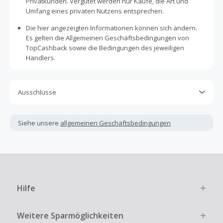
Privatkunden. Vergütet werden nur Käufe, die Art und
Umfang eines privaten Nutzens entsprechen.
Die hier angezeigten Informationen können sich ändern.
Es gelten die Allgemeinen Geschäftsbedingungen von
TopCashback sowie die Bedingungen des jeweiligen
Händlers.
Ausschlüsse
Kein Cashback, wenn Gutscheine, Rabattcodes oder
andere Sparprogramme verwendet werden, die nicht
Siehe unsere
allgemeinen Geschäftsbedingungen
ausdrücklich auf dieser Händlerseite von TopCashback
angezeigt werden.
Kein Cashback für den Kauf von Geschenkgutscheinen
Die Einlösung oder Nutzung von Geschenkgutscheinen im
Bezahlvorgang ist nur dann cashbackfähig, wenn dies
Hilfe
ausdrücklich auf der Händlerseite erlaubt ist.
Kein Cashback bei vollständiger oder teilweiser Retoure,
Weitere Sparmöglichkeiten
Stornierung, Kündigung eines Abonnements oder Widerruf