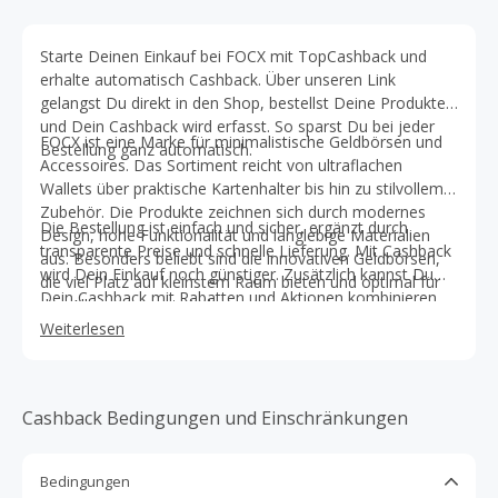
Starte Deinen Einkauf bei FOCX mit TopCashback und
erhalte automatisch Cashback. Über unseren Link
gelangst Du direkt in den Shop, bestellst Deine Produkte
und Dein Cashback wird erfasst. So sparst Du bei jeder
FOCX ist eine Marke für minimalistische Geldbörsen und
Bestellung ganz automatisch.
Accessoires. Das Sortiment reicht von ultraflachen
Wallets über praktische Kartenhalter bis hin zu stilvollem
Zubehör. Die Produkte zeichnen sich durch modernes
Die Bestellung ist einfach und sicher, ergänzt durch
Design, hohe Funktionalität und langlebige Materialien
transparente Preise und schnelle Lieferung. Mit Cashback
aus. Besonders beliebt sind die innovativen Geldbörsen,
wird Dein Einkauf noch günstiger. Zusätzlich kannst Du
die viel Platz auf kleinstem Raum bieten und optimal für
Dein Cashback mit Rabatten und Aktionen kombinieren,
den Alltag geeignet sind.
sodass sich Dein Einkauf doppelt lohnt. Starte jetzt mit
Weiterlesen
TopCashback und sichere Dir bei FOCX jedes Mal
automatisch Geld zurück.
Cashback Bedingungen und Einschränkungen
Bedingungen