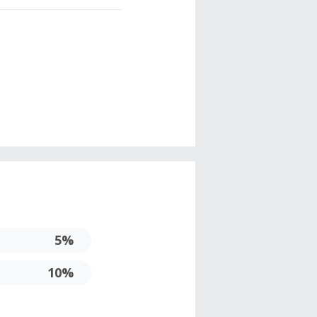
5%
10%