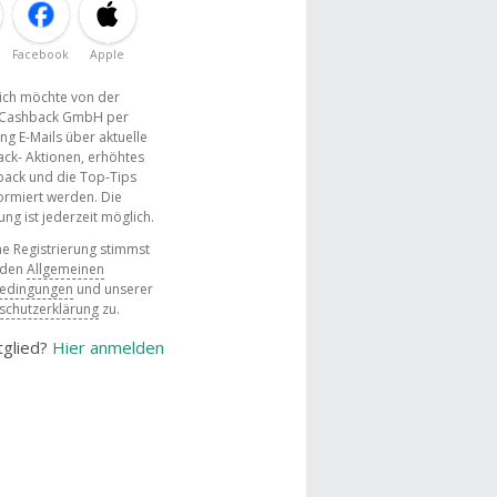
Facebook
Apple
, ich möchte von der
Cashback GmbH per
ng E-Mails über aktuelle
ck- Aktionen, erhöhtes
ack und die Top-Tips
ormiert werden. Die
g ist jederzeit möglich.
e Registrierung stimmst
 den
Allgemeinen
bedingungen
und unserer
schutzerklärung
zu.
tglied?
Hier anmelden