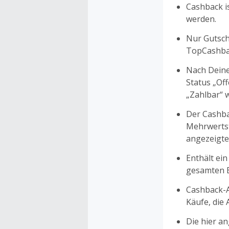
Cashback is
werden.
Nur Gutsche
TopCashbac
Nach Deine
Status „Of
„Zahlbar“ w
Der Cashba
Mehrwertst
angezeigte
Enthält ein
gesamten Ei
Cashback-A
Käufe, die
Die hier a