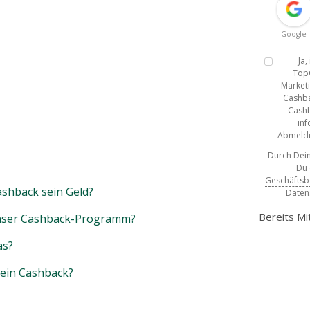
Google
Ja
Top
Marketi
Cashba
Cashb
inf
Abmeldun
Durch Dein
Du
Geschäfts
shback sein Geld?
Daten
Bereits Mi
unser Cashback-Programm?
as?
mein Cashback?