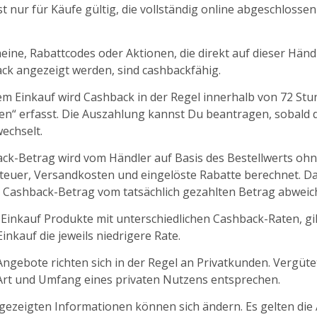
t nur für Käufe gültig, die vollständig online abgeschlosse
ine, Rabattcodes oder Aktionen, die direkt auf dieser Händl
k angezeigt werden, sind cashbackfähig.
m Einkauf wird Cashback in der Regel innerhalb von 72 St
fen“ erfasst. Die Auszahlung kannst Du beantragen, sobald d
echselt.
ck-Betrag wird vom Händler auf Basis des Bestellwerts oh
euer, Versandkosten und eingelöste Rabatte berechnet. D
 Cashback-Betrag vom tatsächlich gezahlten Betrag abweic
 Einkauf Produkte mit unterschiedlichen Cashback-Raten, gil
nkauf die jeweils niedrigere Rate.
ngebote richten sich in der Regel an Privatkunden. Vergüt
 Art und Umfang eines privaten Nutzens entsprechen.
ngezeigten Informationen können sich ändern. Es gelten die