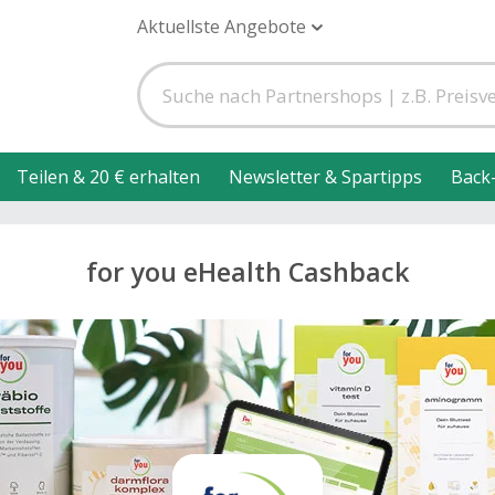
Aktuellste Angebote
Teilen & 20 € erhalten
Newsletter & Spartipps
Back
for you eHealth Cashback