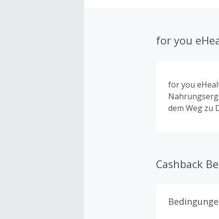
for you eHe
for you eHeal
Nahrungsergän
dem Weg zu D
Cashback B
Bedingunge