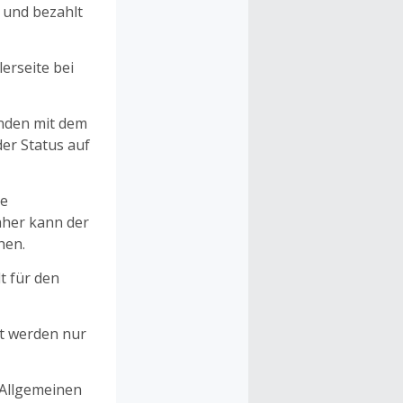
n und bezahlt
erseite bei
unden mit dem
er Status auf
ne
aher kann der
hen.
t für den
et werden nur
 Allgemeinen