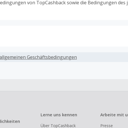
edingungen von TopCashback sowie die Bedingungen des j
ack, wenn Gutscheine, Rabattcodes oder andere Sparprog
werden, die nicht ausdrücklich auf dieser Händlerseite vo
allgemeinen Geschäftsbedingungen
werden.
ack für den Kauf von Geschenkgutscheinen
ung oder Nutzung von Geschenkgutscheinen im Bezahlvorga
ckfähig, wenn dies ausdrücklich auf der Händlerseite erlaub
ack bei vollständiger oder teilweiser Retoure, Stornierung,
nements oder Widerruf eines Vertrags.
Lerne uns kennen
Arbeite mit 
e, Reseller- oder ungewöhnlich große Bestellungen sind be
ichkeiten
Über TopCashback
Presse
om Cashback ausgeschlossen.