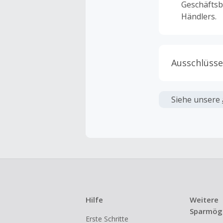
Geschäftsb
Händlers.
Ausschlüsse
Kein Cashb
verwendet 
Siehe unsere
angezeigt 
Kein Cashb
Die Einlös
dann cashba
Kein Cashb
eines Abon
Hilfe
Weitere
Gewerblich
Sparmögl
Erste Schritte
Händlern v