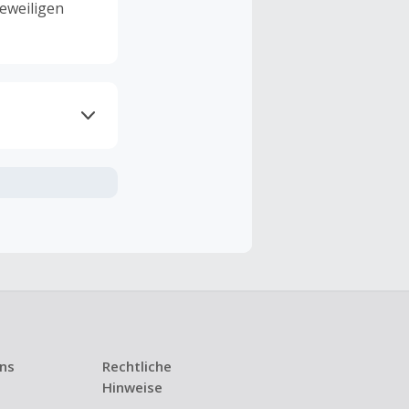
eweiligen
ramme
n TopCashback
ng ist nur
t ist.
 Kündigung
uns
Rechtliche
i den meisten
Hinweise