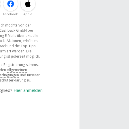
Facebook
Apple
, ich möchte von der
Cashback GmbH per
ng E-Mails über aktuelle
ck- Aktionen, erhöhtes
ack und die Top-Tips
ormiert werden. Die
g ist jederzeit möglich.
e Registrierung stimmst
 den
Allgemeinen
bedingungen
und unserer
schutzerklärung
zu.
tglied?
Hier anmelden