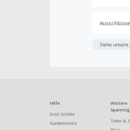
Ausschlüsse
Kein Cashb
verwendet 
Siehe unsere
angezeigt 
Kein Cashb
Die Einlös
dann cashba
Kein Cashb
eines Abon
Hilfe
Weitere
Gewerblich
Sparmögl
Erste Schritte
Händlern v
Teilen & 2
Kundenservice
Cashback k
Blog