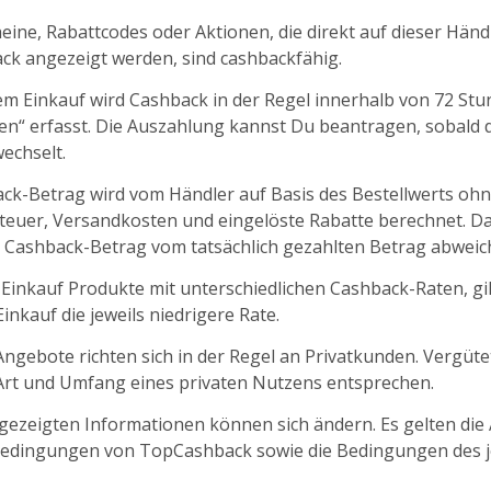
ine, Rabattcodes oder Aktionen, die direkt auf dieser Händl
k angezeigt werden, sind cashbackfähig.
m Einkauf wird Cashback in der Regel innerhalb von 72 St
fen“ erfasst. Die Auszahlung kannst Du beantragen, sobald d
echselt.
ck-Betrag wird vom Händler auf Basis des Bestellwerts oh
euer, Versandkosten und eingelöste Rabatte berechnet. D
 Cashback-Betrag vom tatsächlich gezahlten Betrag abweic
 Einkauf Produkte mit unterschiedlichen Cashback-Raten, gil
nkauf die jeweils niedrigere Rate.
ngebote richten sich in der Regel an Privatkunden. Vergüt
 Art und Umfang eines privaten Nutzens entsprechen.
ngezeigten Informationen können sich ändern. Es gelten die
edingungen von TopCashback sowie die Bedingungen des j