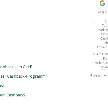
Google
Ja
Top
Marketi
Cashba
Cashb
inf
Abmeldun
Durch Dein
Du
Geschäfts
shback sein Geld?
Daten
Bereits Mi
unser Cashback-Programm?
as?
mein Cashback?