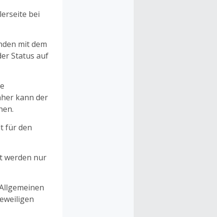
erseite bei
unden mit dem
er Status auf
ne
aher kann der
hen.
t für den
et werden nur
 Allgemeinen
eweiligen