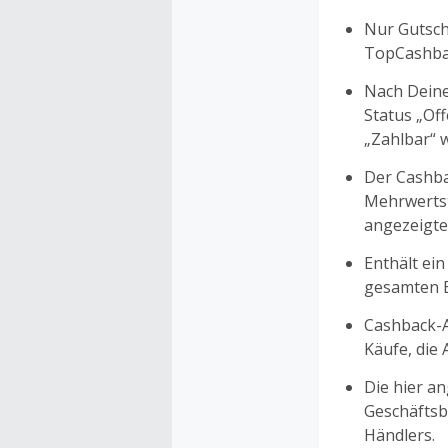
Nur Gutsche
TopCashbac
Nach Deine
Status „Of
„Zahlbar“ w
Der Cashba
Mehrwertst
angezeigte
Enthält ein
gesamten Ei
Cashback-A
Käufe, die
Die hier a
Geschäftsb
Händlers.