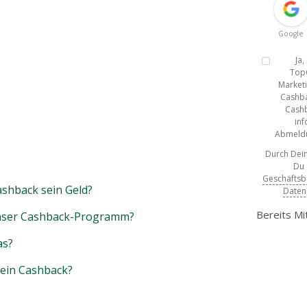
Google
Ja
Top
Marketi
Cashba
Cashb
inf
Abmeldun
Durch Dein
Du
Geschäfts
shback sein Geld?
Daten
Bereits Mi
unser Cashback-Programm?
as?
mein Cashback?