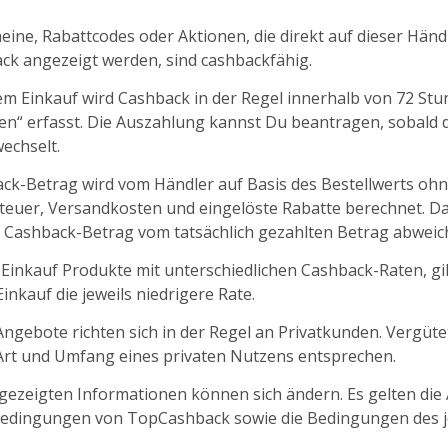
ine, Rabattcodes oder Aktionen, die direkt auf dieser Händl
k angezeigt werden, sind cashbackfähig.
m Einkauf wird Cashback in der Regel innerhalb von 72 St
fen“ erfasst. Die Auszahlung kannst Du beantragen, sobald d
echselt.
ck-Betrag wird vom Händler auf Basis des Bestellwerts oh
euer, Versandkosten und eingelöste Rabatte berechnet. D
 Cashback-Betrag vom tatsächlich gezahlten Betrag abweic
 Einkauf Produkte mit unterschiedlichen Cashback-Raten, gil
nkauf die jeweils niedrigere Rate.
ngebote richten sich in der Regel an Privatkunden. Vergüt
 Art und Umfang eines privaten Nutzens entsprechen.
ngezeigten Informationen können sich ändern. Es gelten die
edingungen von TopCashback sowie die Bedingungen des j