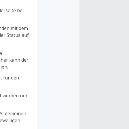
erseite bei
unden mit dem
er Status auf
ne
aher kann der
hen.
t für den
et werden nur
 Allgemeinen
eweiligen