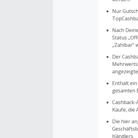
Nur Gutsche
TopCashbac
Nach Deine
Status „Of
„Zahlbar“ w
Der Cashba
Mehrwertst
angezeigte
Enthält ein
gesamten Ei
Cashback-A
Käufe, die
Die hier a
Geschäftsb
Händlers.