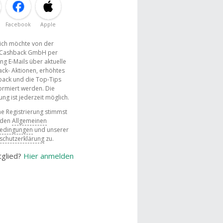
Facebook
Apple
, ich möchte von der
Cashback GmbH per
ng E-Mails über aktuelle
ck- Aktionen, erhöhtes
ack und die Top-Tips
ormiert werden. Die
g ist jederzeit möglich.
e Registrierung stimmst
 den
Allgemeinen
bedingungen
und unserer
schutzerklärung
zu.
tglied?
Hier anmelden