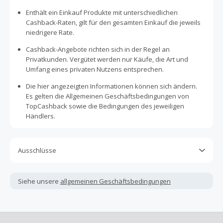
Enthält ein Einkauf Produkte mit unterschiedlichen
Cashback-Raten, gilt für den gesamten Einkauf die jeweils
niedrigere Rate.
Cashback-Angebote richten sich in der Regel an
Privatkunden. Vergütet werden nur Käufe, die Art und
Umfang eines privaten Nutzens entsprechen.
Die hier angezeigten Informationen können sich ändern.
Es gelten die Allgemeinen Geschäftsbedingungen von
TopCashback sowie die Bedingungen des jeweiligen
Händlers.
Ausschlüsse
Kein Cashback, wenn Gutscheine, Rabattcodes oder
andere Sparprogramme verwendet werden, die nicht
Siehe unsere
allgemeinen Geschäftsbedingungen
ausdrücklich auf dieser Händlerseite von TopCashback
angezeigt werden.
Kein Cashback für den Kauf von Geschenkgutscheinen