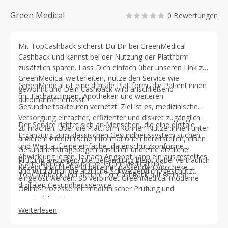
Green Medical
0 Bewertungen
Mit TopCashback sicherst Du Dir bei GreenMedical
Cashback und kannst bei der Nutzung der Plattform
zusätzlich sparen. Lass Dich einfach über unseren Link zu
GreenMedical weiterleiten, nutze den Service wie
GreenMedical ist eine digitale Plattform, die Patient:innen
gewohnt und Dein Cashback wird anschließend
mit Fachärzt:innen, Apotheken und weiteren
automatisch erfasst.
Gesundheitsakteuren vernetzt. Ziel ist es, medizinische
Versorgung einfacher, effizienter und diskret zugänglich
Der Service richtet sich an Menschen, die eine digitale
zu machen. Über die Plattform können Nutzer:innen unter
Ergänzung zum klassischen Gesundheitssystem suchen
anderem medizinische Informationen bereitstellen, einen
und Wert auf eine einfache, datenschutzkonforme
Gesundheitsfragebogen ausfüllen und eine ärztliche
Abwicklung legen. Je nach Angebot kann ein ausgestelltes
Prüfung anstoßen. Die Behandlung bleibt dabei vertraulich
Starte Deinen Besuch bei GreenMedical über
Rezept anschließend bei einer passenden Apotheke
und wird durch die ärztliche Schweigepflicht geschützt.
TopCashback und sichere Dir Cashback auf Deinen
eingelöst werden. So verbindet GreenMedical moderne
digitalen Gesundheitsservice.
Online-Prozesse mit medizinischer Prüfung und
persönlicher Versorgung.
Weiterlesen