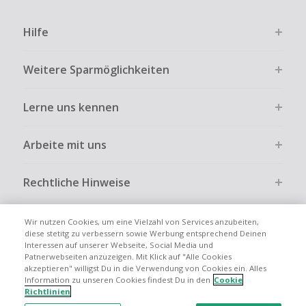
Die Einlösung oder Nutzung von Geschenkgutscheinen im
Bezahlvorgang ist nur dann cashbackfähig, wenn dies
Hilfe
ausdrücklich auf der Händlerseite erlaubt ist.
Kein Cashback bei vollständiger oder teilweiser Retoure,
Weitere Sparmöglichkeiten
Stornierung, Kündigung eines Abonnements oder Widerruf
eines Vertrags.
Lerne uns kennen
Gewerbliche, Reseller- oder ungewöhnlich große
Bestellungen sind bei den meisten Händlern vom
Cashback ausgeschlossen.
Arbeite mit uns
Cashback kann entfallen, wenn der Einkauf nicht korrekt
über TopCashback gestartet wurde.
Rechtliche Hinweise
Wir nutzen Cookies, um eine Vielzahl von Services anzubeiten,
diese stetitg zu verbessern sowie Werbung entsprechend Deinen
Interessen auf unserer Webseite, Social Media und
Globale Websites
UK
US
CN
JP
FR
AU
IT
ES
Patnerwebseiten anzuzeigen. Mit Klick auf "Alle Cookies
akzeptieren" willigst Du in die Verwendung von Cookies ein. Alles
Information zu unseren Cookies findest Du in den
Cookie
Richtlinien