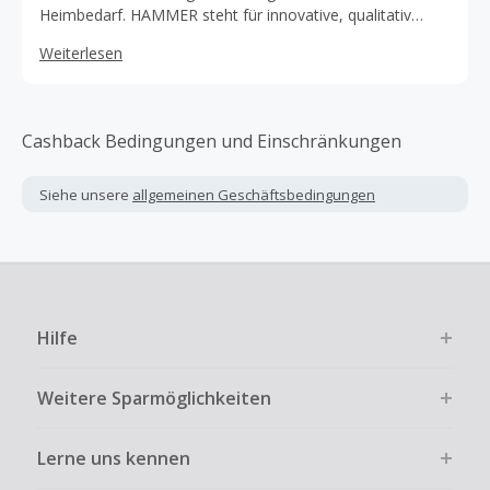
Heimbedarf. HAMMER steht für innovative, qualitativ
hochwertige und besonders stabile Fitnessprodukte,
Weiterlesen
sowie für einzigartige Trainingskonzepte. Als Hersteller ist
HAMMER Anbieter diverser Marken. Neben erstklassigen
Geräten verfügt das Unternehmen über bestens geschulte
Berater.
Cashback Bedingungen und Einschränkungen
Siehe unsere
allgemeinen Geschäftsbedingungen
Hilfe
Weitere Sparmöglichkeiten
Lerne uns kennen