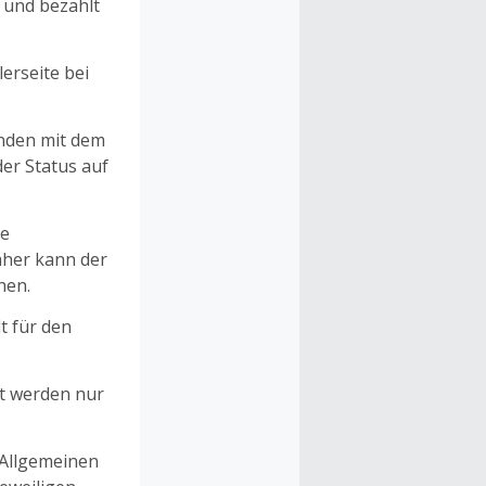
n und bezahlt
erseite bei
unden mit dem
er Status auf
ne
aher kann der
hen.
t für den
et werden nur
 Allgemeinen