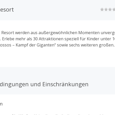
Resort
k Resort werden aus außergewöhnlichen Momenten unverge
 Erlebe mehr als 30 Attraktionen speziell für Kinder unter 
olossos – Kampf der Giganten“ sowie sechs weiteren großen
den ultimativen Adrenalin-Kick. Kinder tauchen ein in die 
mWorks „Drachenzähmen leicht gemacht“ und werden zu e
chentrainern. Das kunterbunte „Peppa Pig Land“ mit vier 
enge Spaß für Vorschulkinder und ihre Familien.
edingungen und Einschränkungen
n