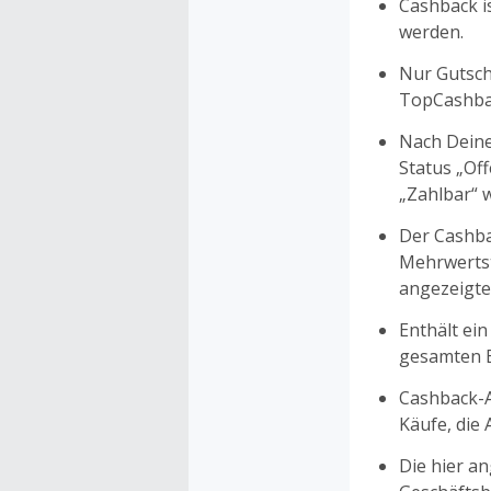
Cashback is
werden.
Nur Gutsche
TopCashbac
Nach Deine
Status „Of
„Zahlbar“ w
Der Cashba
Mehrwertst
angezeigte
Enthält ein
gesamten Ei
Cashback-A
Käufe, die
Die hier a