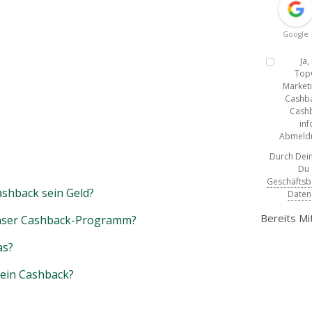
Google
Ja
Top
Marketi
Cashba
Cashb
inf
Abmeldun
Durch Dein
Du
Geschäfts
shback sein Geld?
Daten
Bereits Mi
unser Cashback-Programm?
as?
mein Cashback?