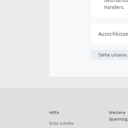
Geschäftsb
Händlers.
Ausschlüsse
Kein Cashb
verwendet 
Siehe unsere
angezeigt 
Kein Cashb
Die Einlös
dann cashba
Kein Cashb
eines Abon
Hilfe
Weitere
Gewerblich
Sparmögl
Erste Schritte
Händlern v