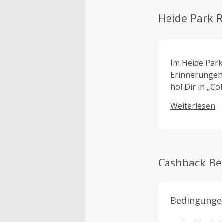
Heide Park 
Im Heide Par
Erinnerungen.
hol Dir in „C
Achterbahnen 
Weiterlesen
rund um Drea
Nachwuchs-Dra
bietet jede M
Cashback B
Bedingunge