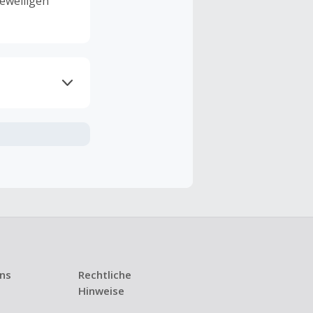
eweiligen
ramme
n TopCashback
ng ist nur
t ist.
 Kündigung
uns
Rechtliche
i den meisten
Hinweise