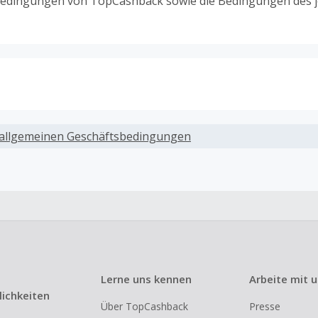
edingungen von TopCashback sowie die Bedingungen des j
ack, wenn Gutscheine, Rabattcodes oder andere Sparprog
werden, die nicht ausdrücklich auf dieser Händlerseite vo
allgemeinen Geschäftsbedingungen
werden.
ack für den Kauf von Geschenkgutscheinen
ung oder Nutzung von Geschenkgutscheinen im Bezahlvorga
ckfähig, wenn dies ausdrücklich auf der Händlerseite erlaub
ack bei vollständiger oder teilweiser Retoure, Stornierung,
nements oder Widerruf eines Vertrags.
Lerne uns kennen
Arbeite mit 
e, Reseller- oder ungewöhnlich große Bestellungen sind be
ichkeiten
Über TopCashback
Presse
om Cashback ausgeschlossen.