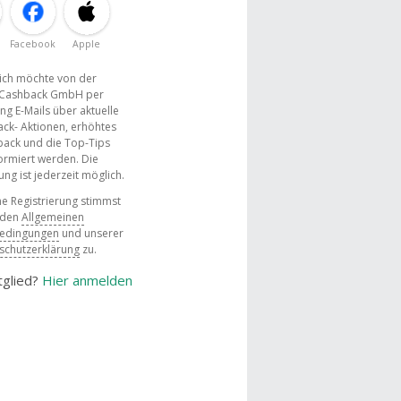
Facebook
Apple
, ich möchte von der
Cashback GmbH per
ng E-Mails über aktuelle
ck- Aktionen, erhöhtes
ack und die Top-Tips
ormiert werden. Die
g ist jederzeit möglich.
e Registrierung stimmst
 den
Allgemeinen
bedingungen
und unserer
schutzerklärung
zu.
tglied?
Hier anmelden