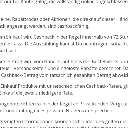
t nur für Käufe gültig, die vollständig online abgeschlosse
ine, Rabattcodes oder Aktionen, die direkt auf dieser Händl
k angezeigt werden, sind cashbackfähig.
m Einkauf wird Cashback in der Regel innerhalb von 72 St
fen“ erfasst. Die Auszahlung kannst Du beantragen, sobald d
echselt.
ck-Betrag wird vom Händler auf Basis des Bestellwerts oh
euer, Versandkosten und eingelöste Rabatte berechnet. D
 Cashback-Betrag vom tatsächlich gezahlten Betrag abweic
 Einkauf Produkte mit unterschiedlichen Cashback-Raten, gil
nkauf die jeweils niedrigere Rate.
ngebote richten sich in der Regel an Privatkunden. Vergüt
 Art und Umfang eines privaten Nutzens entsprechen.
ngezeigten Informationen können sich ändern. Es gelten die