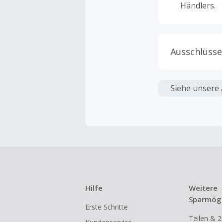
Händlers.
Ausschlüsse
Kein Cashb
verwendet 
Siehe unsere
angezeigt 
Kein Cashb
Die Einlös
dann cashba
Kein Cashb
eines Abon
Hilfe
Weitere
Gewerblich
Sparmögl
Erste Schritte
Händlern v
Teilen & 2