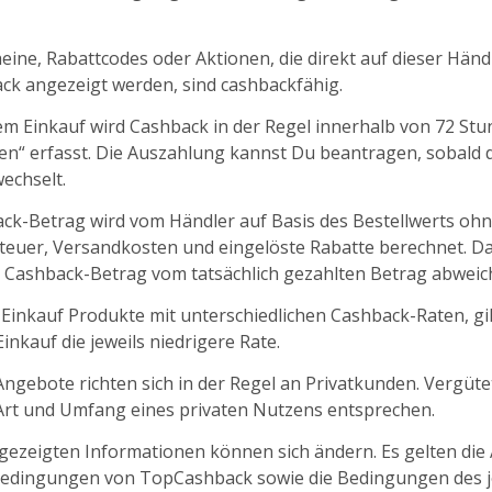
ine, Rabattcodes oder Aktionen, die direkt auf dieser Händl
k angezeigt werden, sind cashbackfähig.
m Einkauf wird Cashback in der Regel innerhalb von 72 St
fen“ erfasst. Die Auszahlung kannst Du beantragen, sobald d
echselt.
ck-Betrag wird vom Händler auf Basis des Bestellwerts oh
euer, Versandkosten und eingelöste Rabatte berechnet. D
 Cashback-Betrag vom tatsächlich gezahlten Betrag abweic
 Einkauf Produkte mit unterschiedlichen Cashback-Raten, gil
nkauf die jeweils niedrigere Rate.
ngebote richten sich in der Regel an Privatkunden. Vergüt
 Art und Umfang eines privaten Nutzens entsprechen.
ngezeigten Informationen können sich ändern. Es gelten die
edingungen von TopCashback sowie die Bedingungen des j