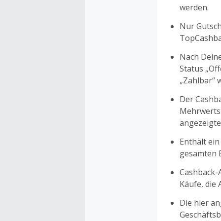
werden.
Nur Gutsche
TopCashbac
Nach Deine
Status „Of
„Zahlbar“ w
Der Cashba
Mehrwertst
angezeigte
Enthält ein
gesamten Ei
Cashback-A
Käufe, die
Die hier a
Geschäftsb