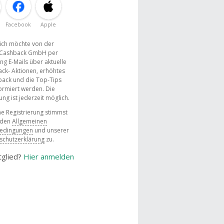
Facebook
Apple
, ich möchte von der
Cashback GmbH per
ng E-Mails über aktuelle
ck- Aktionen, erhöhtes
ack und die Top-Tips
ormiert werden. Die
g ist jederzeit möglich.
e Registrierung stimmst
 den
Allgemeinen
bedingungen
und unserer
schutzerklärung
zu.
tglied?
Hier anmelden