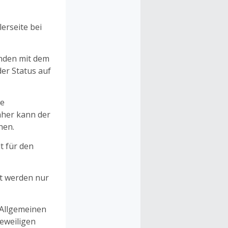
erseite bei
unden mit dem
er Status auf
ne
aher kann der
hen.
t für den
et werden nur
 Allgemeinen
eweiligen