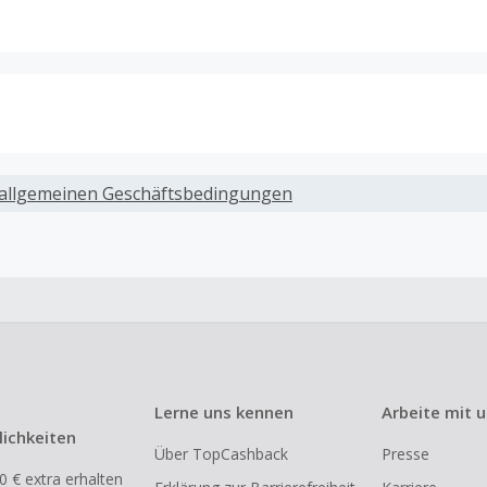
ack, wenn Gutscheine, Rabattcodes oder andere Sparprog
werden, die nicht ausdrücklich auf dieser Händlerseite vo
allgemeinen Geschäftsbedingungen
werden.
ack für den Kauf von Geschenkgutscheinen
ung oder Nutzung von Geschenkgutscheinen im Bezahlvorga
ckfähig, wenn dies ausdrücklich auf der Händlerseite erlaub
ack bei vollständiger oder teilweiser Retoure, Stornierung,
nements oder Widerruf eines Vertrags.
Lerne uns kennen
Arbeite mit 
e, Reseller- oder ungewöhnlich große Bestellungen sind be
ichkeiten
Über TopCashback
Presse
om Cashback ausgeschlossen.
0 € extra erhalten