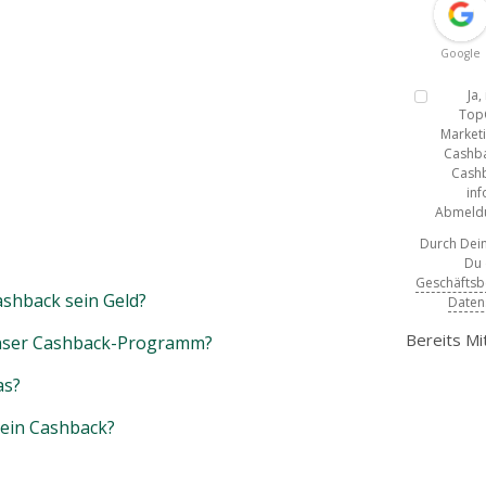
Google
Ja
Top
Marketi
Cashba
Cashb
inf
Abmeldun
Durch Dein
Du
Geschäfts
shback sein Geld?
Daten
Bereits Mi
unser Cashback-Programm?
as?
mein Cashback?