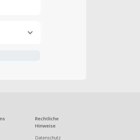
ramme
n TopCashback
ng ist nur
t ist.
 Kündigung
uns
Rechtliche
i den meisten
Hinweise
Datenschutz