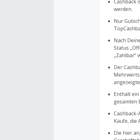
Cashback is
werden.
Nur Gutsche
TopCashbac
Nach Deine
Status „Of
„Zahlbar“ w
Der Cashba
Mehrwertst
angezeigte
Enthält ein
gesamten Ei
Cashback-A
Käufe, die
Die hier a