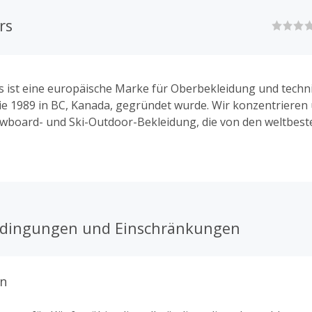
rs
 ist eine europäische Marke für Oberbekleidung und techn
ie 1989 in BC, Kanada, gegründet wurde. Wir konzentrieren
wboard- und Ski-Outdoor-Bekleidung, die von den weltbest
 Eiki Helgasons, Steve Gruber, Tyler Chorlton, Daisuke Wat
iel Hanka geschätzt wird.
edingungen und Einschränkungen
n