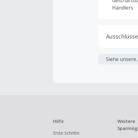
Geschäftsb
Händlers.
Ausschlüsse
Kein Cashb
verwendet 
Siehe unsere
angezeigt 
Kein Cashb
Die Einlös
dann cashba
Kein Cashb
eines Abon
Hilfe
Weitere
Gewerblich
Sparmögl
Erste Schritte
Händlern v