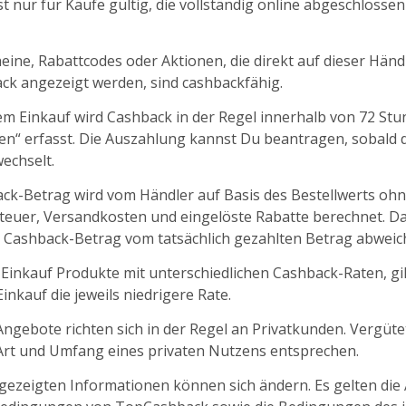
t nur für Käufe gültig, die vollständig online abgeschlosse
ine, Rabattcodes oder Aktionen, die direkt auf dieser Händl
k angezeigt werden, sind cashbackfähig.
m Einkauf wird Cashback in der Regel innerhalb von 72 St
fen“ erfasst. Die Auszahlung kannst Du beantragen, sobald d
echselt.
ck-Betrag wird vom Händler auf Basis des Bestellwerts oh
euer, Versandkosten und eingelöste Rabatte berechnet. D
 Cashback-Betrag vom tatsächlich gezahlten Betrag abweic
 Einkauf Produkte mit unterschiedlichen Cashback-Raten, gil
nkauf die jeweils niedrigere Rate.
ngebote richten sich in der Regel an Privatkunden. Vergüt
 Art und Umfang eines privaten Nutzens entsprechen.
ngezeigten Informationen können sich ändern. Es gelten die