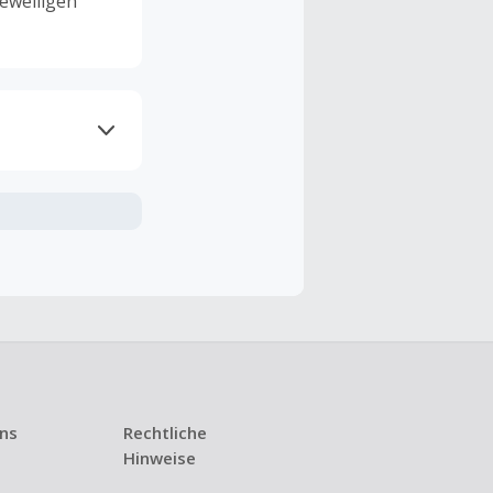
eweiligen
ramme
n TopCashback
ng ist nur
t ist.
 Kündigung
uns
Rechtliche
i den meisten
Hinweise