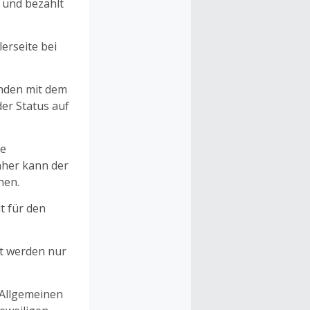
n und bezahlt
erseite bei
unden mit dem
er Status auf
ne
aher kann der
hen.
t für den
et werden nur
 Allgemeinen