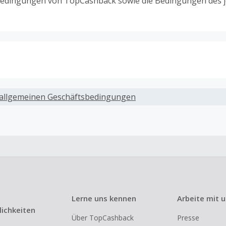
edingungen von TopCashback sowie die Bedingungen des j
ack, wenn Gutscheine, Rabattcodes oder andere Sparprog
werden, die nicht ausdrücklich auf dieser Händlerseite vo
allgemeinen Geschäftsbedingungen
werden.
ack für den Kauf von Geschenkgutscheinen
ung oder Nutzung von Geschenkgutscheinen im Bezahlvorga
ckfähig, wenn dies ausdrücklich auf der Händlerseite erlaub
ack bei vollständiger oder teilweiser Retoure, Stornierung,
nements oder Widerruf eines Vertrags.
Lerne uns kennen
Arbeite mit 
e, Reseller- oder ungewöhnlich große Bestellungen sind be
ichkeiten
Über TopCashback
Presse
om Cashback ausgeschlossen.