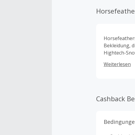
Horsefeathe
Horsefeathers
Bekleidung, d
Hightech-Sno
wie Halldor &
Weiterlesen
Kříž oder Dan
Cashback B
Bedingunge