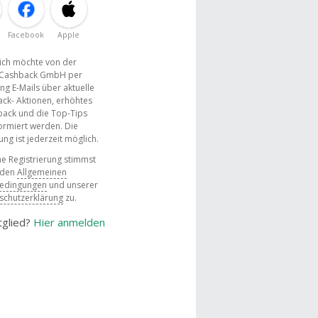
Facebook
Apple
, ich möchte von der
Cashback GmbH per
ng E-Mails über aktuelle
ck- Aktionen, erhöhtes
ack und die Top-Tips
ormiert werden. Die
g ist jederzeit möglich.
e Registrierung stimmst
 den
Allgemeinen
bedingungen
und unserer
schutzerklärung
zu.
tglied?
Hier anmelden