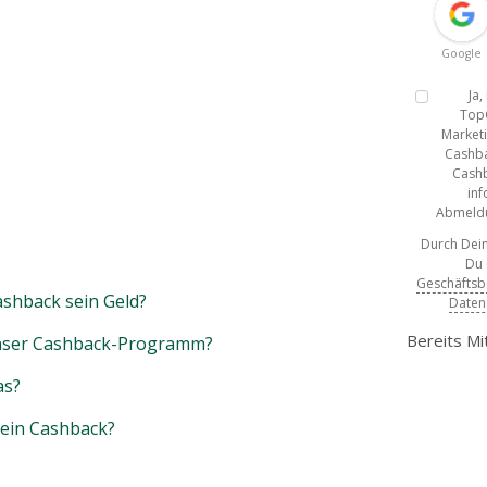
Google
Ja
Top
Marketi
Cashba
Cashb
inf
Abmeldun
Durch Dein
Du
Geschäfts
shback sein Geld?
Daten
Bereits Mi
unser Cashback-Programm?
as?
mein Cashback?