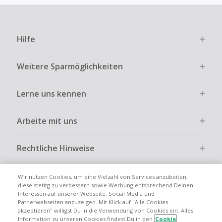
Kein Cashback für den Kauf von Geschenkgutscheinen
Die Einlösung oder Nutzung von Geschenkgutscheinen im
Bezahlvorgang ist nur dann cashbackfähig, wenn dies
Hilfe
ausdrücklich auf der Händlerseite erlaubt ist.
Kein Cashback bei vollständiger oder teilweiser Retoure,
Weitere Sparmöglichkeiten
Stornierung, Kündigung eines Abonnements oder Widerruf
eines Vertrags.
Lerne uns kennen
Gewerbliche, Reseller- oder ungewöhnlich große
Bestellungen sind bei den meisten Händlern vom
Cashback ausgeschlossen.
Arbeite mit uns
Cashback kann entfallen, wenn der Einkauf nicht korrekt
über TopCashback gestartet wurde.
Rechtliche Hinweise
Wir nutzen Cookies, um eine Vielzahl von Services anzubeiten,
diese stetitg zu verbessern sowie Werbung entsprechend Deinen
Interessen auf unserer Webseite, Social Media und
Globale Websites
UK
US
CN
JP
FR
AU
IT
ES
Patnerwebseiten anzuzeigen. Mit Klick auf "Alle Cookies
akzeptieren" willigst Du in die Verwendung von Cookies ein. Alles
Information zu unseren Cookies findest Du in den
Cookie