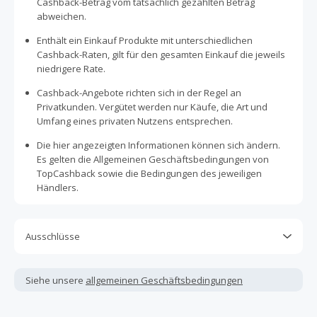
Cashback-Betrag vom tatsächlich gezahlten Betrag
abweichen.
Enthält ein Einkauf Produkte mit unterschiedlichen
Cashback-Raten, gilt für den gesamten Einkauf die jeweils
niedrigere Rate.
Cashback-Angebote richten sich in der Regel an
Privatkunden. Vergütet werden nur Käufe, die Art und
Umfang eines privaten Nutzens entsprechen.
Die hier angezeigten Informationen können sich ändern.
Es gelten die Allgemeinen Geschäftsbedingungen von
TopCashback sowie die Bedingungen des jeweiligen
Händlers.
Ausschlüsse
Kein Cashback, wenn Gutscheine, Rabattcodes oder
andere Sparprogramme verwendet werden, die nicht
Siehe unsere
allgemeinen Geschäftsbedingungen
ausdrücklich auf dieser Händlerseite von TopCashback
angezeigt werden.