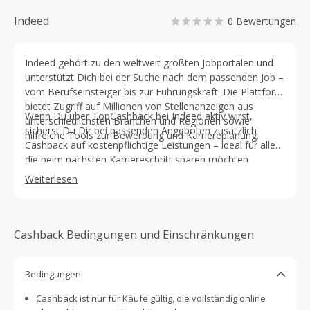
Indeed
0 Bewertungen
Indeed gehört zu den weltweit größten Jobportalen und
unterstützt Dich bei der Suche nach dem passenden Job –
vom Berufseinsteiger bis zur Führungskraft. Die Plattform
bietet Zugriff auf Millionen von Stellenanzeigen aus
Wenn Du über TopCashback bei Indeed aktiv wirst,
unterschiedlichsten Branchen und Regionen sowie
sicherst Du Dir bei passenden Angeboten zusätzlich
hilfreiche Tools zur Bewerbung und Karriereplanung.
Cashback auf kostenpflichtige Leistungen – ideal für alle,
die beim nächsten Karriereschritt sparen möchten.
Weiterlesen
Cashback Bedingungen und Einschränkungen
Bedingungen
Cashback ist nur für Käufe gültig, die vollständig online