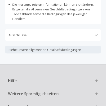
Die hier angezeigten Informationen können sich ändern.
Es gelten die Allgemeinen Geschäftsbedingungen von
TopCashback sowie die Bedingungen des jeweiligen
Händlers.
Ausschlüsse
Kein Cashback, wenn Gutscheine, Rabattcodes oder
andere Sparprogramme verwendet werden, die nicht
Siehe unsere
allgemeinen Geschäftsbedingungen
ausdrücklich auf dieser Händlerseite von TopCashback
angezeigt werden.
Kein Cashback für den Kauf von Geschenkgutscheinen
Die Einlösung oder Nutzung von Geschenkgutscheinen im
Bezahlvorgang ist nur dann cashbackfähig, wenn dies
Hilfe
ausdrücklich auf der Händlerseite erlaubt ist.
Kein Cashback bei vollständiger oder teilweiser Retoure,
Weitere Sparmöglichkeiten
Stornierung, Kündigung eines Abonnements oder Widerruf
eines Vertrags.