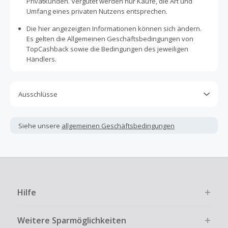
Privatkunden. Vergütet werden nur Käufe, die Art und
Umfang eines privaten Nutzens entsprechen.
Die hier angezeigten Informationen können sich ändern.
Es gelten die Allgemeinen Geschäftsbedingungen von
TopCashback sowie die Bedingungen des jeweiligen
Händlers.
Ausschlüsse
Kein Cashback, wenn Gutscheine, Rabattcodes oder
andere Sparprogramme verwendet werden, die nicht
Siehe unsere
allgemeinen Geschäftsbedingungen
ausdrücklich auf dieser Händlerseite von TopCashback
angezeigt werden.
Kein Cashback für den Kauf von Geschenkgutscheinen
Die Einlösung oder Nutzung von Geschenkgutscheinen im
Bezahlvorgang ist nur dann cashbackfähig, wenn dies
Hilfe
ausdrücklich auf der Händlerseite erlaubt ist.
Kein Cashback bei vollständiger oder teilweiser Retoure,
Weitere Sparmöglichkeiten
Stornierung, Kündigung eines Abonnements oder Widerruf