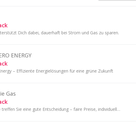
ack
stützt Dich dabei, dauerhaft bei Strom und Gas zu sparen.
ERO ENERGY
ack
ergy – Effiziente Energielösungen für eine grüne Zukunft
ie Gas
ack
Mit SachsenEnergie treffen Sie eine gute Entscheidung – faire Preise, individuelle Produkte und zuverlässiger Kundenservice.