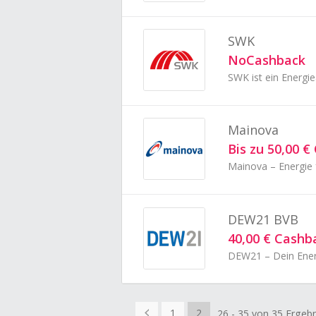
SWK
NoCashback
Mainova
Bis zu 50,00 
Mainova – Energie 
DEW21 BVB
40,00 € Cashb
DEW21 – Dein Ener
1
2
26 - 35 von 35 Ergeb