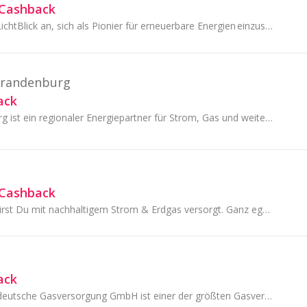
€ Cashback
Vor 25 Jahren fing LichtBlick an, sich als Pionier für erneuerbare Energien einzusetzen.
Brandenburg
ack
Energie Brandenburg ist ein regionaler Energiepartner für Strom, Gas und weitere Energielösungen.
€ Cashback
Bei MAXENERGY wirst Du mit nachhaltigem Strom & Erdgas versorgt. Ganz egal, wo Du bist - deutschlandweit sind wir Dein Energieanbieter.
ack
Die MITGAS Mitteldeutsche Gasversorgung GmbH ist einer der größten Gasversorger in Mitteldeutschland und verfügt über verschiedene Tarifangebote.