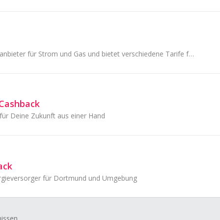
SWK ist ein Energieanbieter für Strom und Gas und bietet verschiedene Tarife für private Haushalte.
€ Cashback
für Deine Zukunft aus einer Hand
ack
gieversorger für Dortmund und Umgebung
nissen