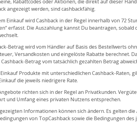
ine, Rabattcodes oder Aktionen, die direkt auf dieser Händl
k angezeigt werden, sind cashbackfähig.
m Einkauf wird Cashback in der Regel innerhalb von 72 St
fen“ erfasst. Die Auszahlung kannst Du beantragen, sobald d
echselt.
ck-Betrag wird vom Händler auf Basis des Bestellwerts oh
euer, Versandkosten und eingelöste Rabatte berechnet. D
 Cashback-Betrag vom tatsächlich gezahlten Betrag abweic
 Einkauf Produkte mit unterschiedlichen Cashback-Raten, gil
nkauf die jeweils niedrigere Rate.
ngebote richten sich in der Regel an Privatkunden. Vergüt
 Art und Umfang eines privaten Nutzens entsprechen.
ngezeigten Informationen können sich ändern. Es gelten die
edingungen von TopCashback sowie die Bedingungen des j