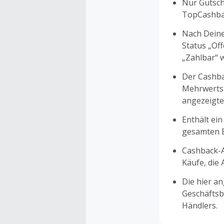
Nur Gutsche
TopCashbac
Nach Deine
Status „Of
„Zahlbar“ w
Der Cashba
Mehrwertst
angezeigte
Enthält ein
gesamten Ei
Cashback-A
Käufe, die
Die hier a
Geschäftsb
Händlers.