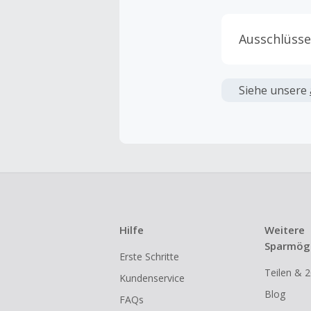
Ausschlüsse
Kein Cashb
verwendet 
Siehe unsere
angezeigt 
Kein Cashb
Die Einlös
dann cashba
Kein Cashb
eines Abon
Hilfe
Weitere
Gewerblich
Sparmögl
Erste Schritte
Händlern v
Teilen & 2
Kundenservice
Cashback k
Blog
FAQs
gestartet 