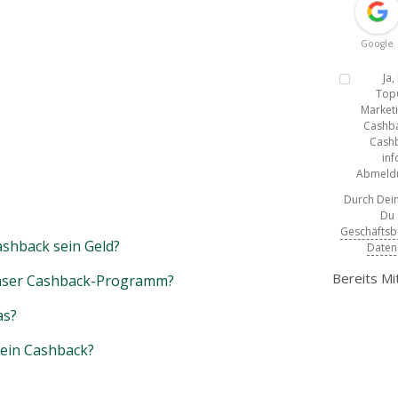
Google
Ja
Top
Marketi
Cashba
Cashb
inf
Abmeldun
Durch Dein
Du
Geschäfts
shback sein Geld?
Daten
Bereits Mi
unser Cashback-Programm?
as?
mein Cashback?