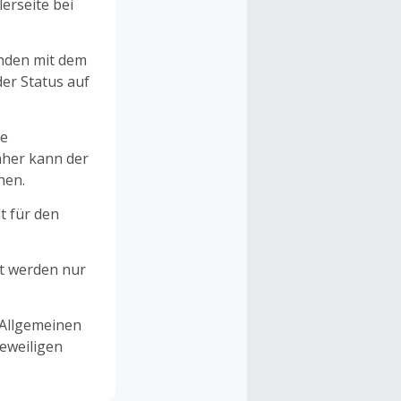
erseite bei
unden mit dem
er Status auf
ne
aher kann der
hen.
t für den
et werden nur
 Allgemeinen
eweiligen