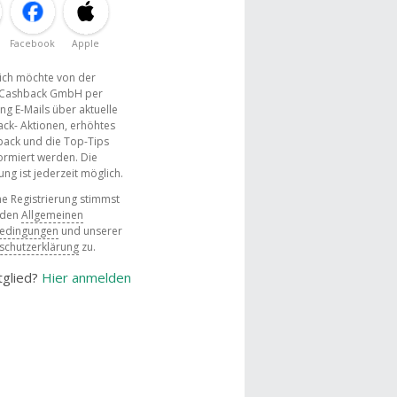
Facebook
Apple
, ich möchte von der
Cashback GmbH per
ng E-Mails über aktuelle
ck- Aktionen, erhöhtes
ack und die Top-Tips
ormiert werden. Die
g ist jederzeit möglich.
e Registrierung stimmst
 den
Allgemeinen
bedingungen
und unserer
schutzerklärung
zu.
tglied?
Hier anmelden