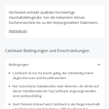
KitchenAid vertreibt qualitativ hochwertige
Haushaltskleingeräte. Von der bekannten Artisan
Küchenmaschine bis zu den leistungsstarken Stabmixern,
nicht zu vergessen die Wasserkocher und
Weiterlesen
Kaffeemaschinen – mit der breiten Produktpalette können
Sie zum Profi in Ihrer Küche werden.
Cashback Bedingungen und Einschränkungen
Bedingungen
Cashback ist nur für Käufe gültig, die vollständig online
abgeschlossen und bezahlt werden.
Nur Gutscheine, Rabattcodes oder Aktionen, die direkt auf
dieser Händlerseite bei TopCashback angezeigt werden,
sind cashbackfähig.
Nach Deinem Einkauf wird Cashback in der Regel innerhalb