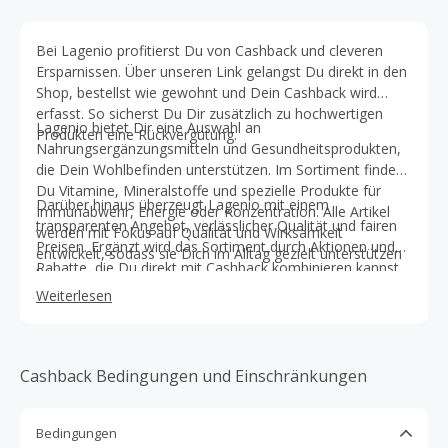
Bei Lagenio profitierst Du von Cashback und cleveren
Ersparnissen. Über unseren Link gelangst Du direkt in den
Shop, bestellst wie gewohnt und Dein Cashback wird
erfasst. So sicherst Du Dir zusätzlich zu hochwertigen
Lagenio bietet Dir eine Auswahl an
Produkten eine Rückvergütung.
Nahrungsergänzungsmitteln und Gesundheitsprodukten,
die Dein Wohlbefinden unterstützen. Im Sortiment findest
Du Vitamine, Mineralstoffe und spezielle Produkte für
Darüber hinaus überzeugt Lagenio mit einem
Immunabwehr, Energie oder Konzentration. Alle Artikel
transparenten Angebot, verlässlicher Qualität und fairen
werden mit Fokus auf Qualität und Wirksamkeit
Preisen. Ergänzt wird das Sortiment durch Aktionen und
entwickelt, sodass sie Dich im Alltag gezielt unterstützen
Rabatte, die Du direkt mit Cashback kombinieren kannst.
können.
So erhältst Du Gesundheitsprodukte für Dein
Weiterlesen
Wohlbefinden und sparst gleichzeitig bei jedem Einkauf.
Cashback Bedingungen und Einschränkungen
Bedingungen