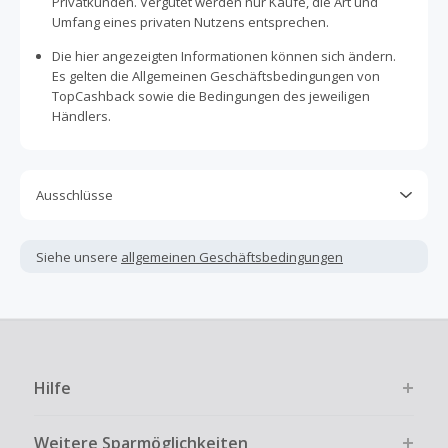
Privatkunden. Vergütet werden nur Käufe, die Art und
Umfang eines privaten Nutzens entsprechen.
Die hier angezeigten Informationen können sich ändern.
Es gelten die Allgemeinen Geschäftsbedingungen von
TopCashback sowie die Bedingungen des jeweiligen
Händlers.
Ausschlüsse
Kein Cashback, wenn Gutscheine, Rabattcodes oder
andere Sparprogramme verwendet werden, die nicht
Siehe unsere
allgemeinen Geschäftsbedingungen
ausdrücklich auf dieser Händlerseite von TopCashback
angezeigt werden.
Kein Cashback für den Kauf von Geschenkgutscheinen
Die Einlösung oder Nutzung von Geschenkgutscheinen im
Bezahlvorgang ist nur dann cashbackfähig, wenn dies
Hilfe
ausdrücklich auf der Händlerseite erlaubt ist.
Kein Cashback bei vollständiger oder teilweiser Retoure,
Weitere Sparmöglichkeiten