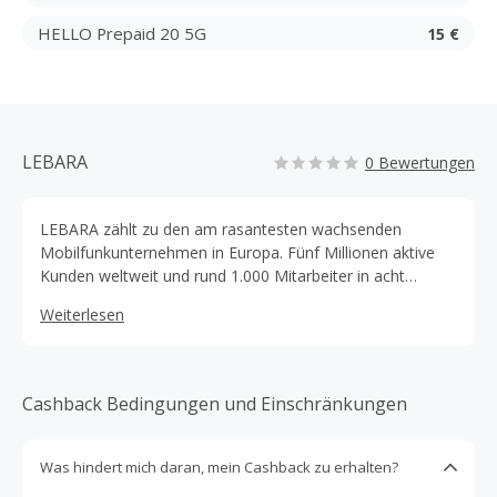
HELLO Prepaid 20 5G
15 €
LEBARA
0 Bewertungen
LEBARA zählt zu den am rasantesten wachsenden
Mobilfunkunternehmen in Europa. Fünf Millionen aktive
Kunden weltweit und rund 1.000 Mitarbeiter in acht
Ländern sprechend für sich. Bei LEBARA kannst du ganz
Weiterlesen
einfach wählen, was du brauchst und wofür du zahlen
möchtest. Ob viel oder nur wenig Datenvolumen, Prepaid
– Laufzeit oder flexible Tarife, die monatlich kündbar sind.
Immer mit dabei: Die Deutschland Allnet und SMS Flat
Cashback Bedingungen und Einschränkungen
sowie Freiminuten ins Ausland.
Was hindert mich daran, mein Cashback zu erhalten?