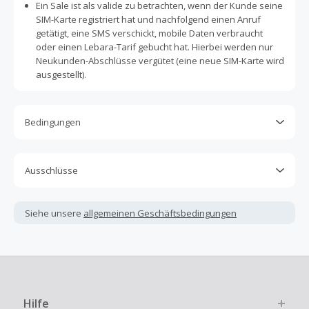
Ein Sale ist als valide zu betrachten, wenn der Kunde seine
SIM-Karte registriert hat und nachfolgend einen Anruf
getätigt, eine SMS verschickt, mobile Daten verbraucht
oder einen Lebara-Tarif gebucht hat. Hierbei werden nur
Neukunden-Abschlüsse vergütet (eine neue SIM-Karte wird
ausgestellt).
Bedingungen
Cashback ist nur für Käufe gültig, die vollständig online
abgeschlossen und bezahlt werden.
Ausschlüsse
Nur Gutscheine, Rabattcodes oder Aktionen, die direkt auf
Kein Cashback, wenn Gutscheine, Rabattcodes oder
dieser Händlerseite bei TopCashback angezeigt werden,
andere Sparprogramme verwendet werden, die nicht
sind cashbackfähig.
Siehe unsere
allgemeinen Geschäftsbedingungen
ausdrücklich auf dieser Händlerseite von TopCashback
Nach Deinem Einkauf wird Cashback in der Regel innerhalb
angezeigt werden.
von 72 Stunden mit dem Status „Offen“ erfasst. Die
Kein Cashback für den Kauf von Geschenkgutscheinen
Auszahlung kannst Du beantragen, sobald der Status auf
„Zahlbar“ wechselt.
Die Einlösung oder Nutzung von Geschenkgutscheinen im
Bezahlvorgang ist nur dann cashbackfähig, wenn dies
Der Cashback-Betrag wird vom Händler auf Basis des
Hilfe