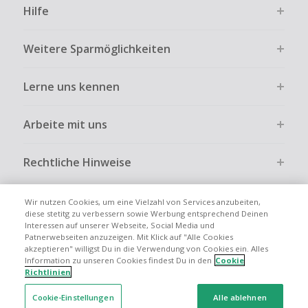
Bezahlvorgang ist nur dann cashbackfähig, wenn dies
Hilfe
ausdrücklich auf der Händlerseite erlaubt ist.
Kein Cashback bei vollständiger oder teilweiser Retoure,
Weitere Sparmöglichkeiten
Stornierung, Kündigung eines Abonnements oder Widerruf
eines Vertrags.
Lerne uns kennen
Gewerbliche, Reseller- oder ungewöhnlich große
Bestellungen sind bei den meisten Händlern vom
Cashback ausgeschlossen.
Arbeite mit uns
Cashback kann entfallen, wenn der Einkauf nicht korrekt
über TopCashback gestartet wurde.
Rechtliche Hinweise
Wir nutzen Cookies, um eine Vielzahl von Services anzubeiten,
diese stetitg zu verbessern sowie Werbung entsprechend Deinen
Interessen auf unserer Webseite, Social Media und
Globale Websites
UK
US
CN
JP
FR
AU
IT
ES
Patnerwebseiten anzuzeigen. Mit Klick auf "Alle Cookies
akzeptieren" willigst Du in die Verwendung von Cookies ein. Alles
Information zu unseren Cookies findest Du in den
Cookie
Richtlinien
Cookie-Einstellungen
Alle ablehnen