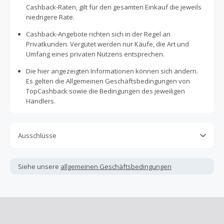
Cashback-Raten, gilt für den gesamten Einkauf die jeweils
niedrigere Rate.
Cashback-Angebote richten sich in der Regel an
Privatkunden. Vergütet werden nur Käufe, die Art und
Umfang eines privaten Nutzens entsprechen.
Die hier angezeigten Informationen können sich ändern.
Es gelten die Allgemeinen Geschäftsbedingungen von
TopCashback sowie die Bedingungen des jeweiligen
Händlers.
Ausschlüsse
Kein Cashback, wenn Gutscheine, Rabattcodes oder
andere Sparprogramme verwendet werden, die nicht
Siehe unsere
allgemeinen Geschäftsbedingungen
ausdrücklich auf dieser Händlerseite von TopCashback
angezeigt werden.
Kein Cashback für den Kauf von Geschenkgutscheinen
Die Einlösung oder Nutzung von Geschenkgutscheinen im