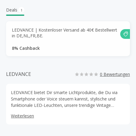
Deals
1
LEDVANCE | Kostenloser Versand ab 40€ Bestellwert
in DE,NL,FR,BE.
8% Cashback
LEDVANCE
0 Bewertungen
LEDVANCE bietet Dir smarte Lichtprodukte, die Du via
Smartphone oder Voice steuern kannst, stylische und
funktionale LED-Leuchten, unsere trendige Vintage
Edition 1906 und hochmoderne LED-Lampen. Spannende
Weiterlesen
und nachhaltige LED-Beleuchtung individuell für Dein
Zuhause.