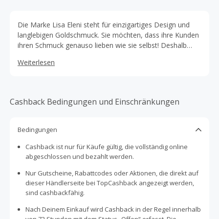
Die Marke Lisa Eleni steht für einzigartiges Design und
langlebigen Goldschmuck. Sie möchten, dass ihre Kunden
ihren Schmuck genauso lieben wie sie selbst! Deshalb
wollen sie die an sie gestellten Erwartungen nicht nur
Weiterlesen
erfüllen, sondern stets übertreffen. Das gilt sowohl für die
Produkte als auch für den Kundenservice.
Cashback Bedingungen und Einschränkungen
Bedingungen
Cashback ist nur für Käufe gültig, die vollständig online
abgeschlossen und bezahlt werden.
Nur Gutscheine, Rabattcodes oder Aktionen, die direkt auf
dieser Händlerseite bei TopCashback angezeigt werden,
sind cashbackfähig.
Nach Deinem Einkauf wird Cashback in der Regel innerhalb