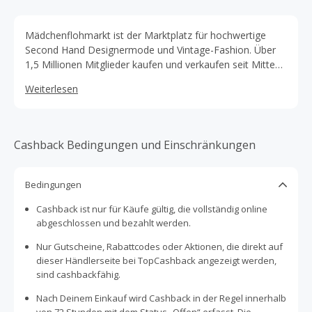
Mädchenflohmarkt ist der Marktplatz für hochwertige
Second Hand Designermode und Vintage-Fashion. Über
1,5 Millionen Mitglieder kaufen und verkaufen seit Mitte
2012 Second Hand Schätze und machen die Welt so zu
Weiterlesen
einem besseren Ort.
Cashback Bedingungen und Einschränkungen
Bedingungen
Cashback ist nur für Käufe gültig, die vollständig online
abgeschlossen und bezahlt werden.
Nur Gutscheine, Rabattcodes oder Aktionen, die direkt auf
dieser Händlerseite bei TopCashback angezeigt werden,
sind cashbackfähig.
Nach Deinem Einkauf wird Cashback in der Regel innerhalb