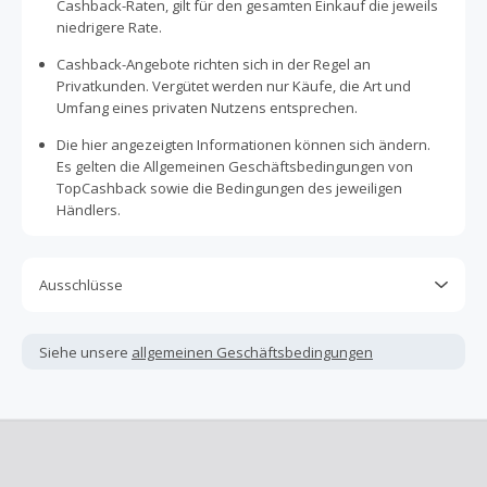
Cashback-Raten, gilt für den gesamten Einkauf die jeweils
niedrigere Rate.
Cashback-Angebote richten sich in der Regel an
Privatkunden. Vergütet werden nur Käufe, die Art und
Umfang eines privaten Nutzens entsprechen.
Die hier angezeigten Informationen können sich ändern.
Es gelten die Allgemeinen Geschäftsbedingungen von
TopCashback sowie die Bedingungen des jeweiligen
Händlers.
Ausschlüsse
Kein Cashback, wenn Gutscheine, Rabattcodes oder
andere Sparprogramme verwendet werden, die nicht
Siehe unsere
allgemeinen Geschäftsbedingungen
ausdrücklich auf dieser Händlerseite von TopCashback
angezeigt werden.
Kein Cashback für den Kauf von Geschenkgutscheinen
Die Einlösung oder Nutzung von Geschenkgutscheinen im
Bezahlvorgang ist nur dann cashbackfähig, wenn dies