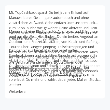
Mit TopCashback sparst Du bei jedem Einkauf auf
Manawa bares Geld – ganz automatisch und ohne
zusätzlichen Aufwand. Gehe einfach über unseren Link
zum Shop, buche wie gewohnt Deine Aktivität und Dein
Manawa ist eine Plattform für Abenteuer und Erlebnisse
Cashback wird automatisch erfasst. So machst Du Dein
rund um die Welt. Hier findest Du ein breites Angebot an
Freizeiterlebnis noch günstiger.
Outdoor- und Freizeitaktivitäten, von Kajak- und Rafting-
Touren über Bungee-Jumping, Fallschirmspringen und
Darüber hinaus bietet Manawa regelmäßig
Klettern bis hin zu Surfstunden oder Ballonfahrten. Auch
Sonderaktionen und attraktive Rabatte auf ausgewählte
für Familien und Einsteiger gibt es passende Angebote
Aktivitäten. Viele Erlebnisse sind sofort buchbar, sodass
wie geführte Wanderungen, Bootstouren oder
Du spontan planen und schnell starten kannst. Besonders
Stadterlebnisse. Ob Action, Natur oder Kultur – bei
Buche Dein nächstes Abenteuer über Manawa und
lohnend: Preisnachlässe lassen sich häufig mit Cashback
Manawa ist für jeden Geschmack etwas dabei.
profitiere mit TopCashback von zusätzlicher Ersparnis –
kombinieren, sodass Du gleich doppelt sparst.
so erlebst Du mehr und zahlst dabei jedes Mal ein Stück
weniger.
Weiterlesen