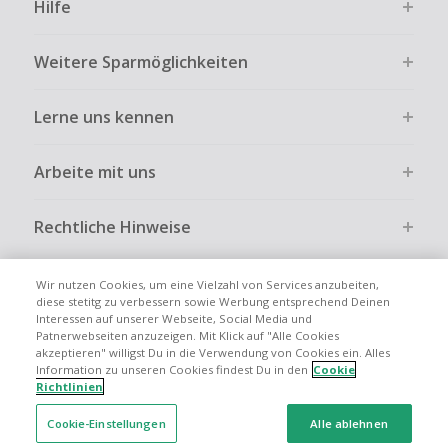
Hilfe
ausdrücklich auf der Händlerseite erlaubt ist.
Kein Cashback bei vollständiger oder teilweiser Retoure,
Weitere Sparmöglichkeiten
Stornierung, Kündigung eines Abonnements oder Widerruf
eines Vertrags.
Lerne uns kennen
Gewerbliche, Reseller- oder ungewöhnlich große
Bestellungen sind bei den meisten Händlern vom
Cashback ausgeschlossen.
Arbeite mit uns
Cashback kann entfallen, wenn der Einkauf nicht korrekt
über TopCashback gestartet wurde.
Rechtliche Hinweise
Wir nutzen Cookies, um eine Vielzahl von Services anzubeiten,
diese stetitg zu verbessern sowie Werbung entsprechend Deinen
Interessen auf unserer Webseite, Social Media und
Globale Websites
UK
US
CN
JP
FR
AU
IT
ES
Patnerwebseiten anzuzeigen. Mit Klick auf "Alle Cookies
akzeptieren" willigst Du in die Verwendung von Cookies ein. Alles
Information zu unseren Cookies findest Du in den
Cookie
Richtlinien
Cookie-Einstellungen
Alle ablehnen