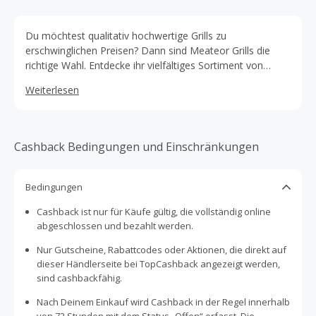
Du möchtest qualitativ hochwertige Grills zu
erschwinglichen Preisen? Dann sind Meateor Grills die
richtige Wahl. Entdecke ihr vielfältiges Sortiment von
Mangalgrills, Plancha-Grills, Feuertischen, Kontaktgrills
Weiterlesen
und vielem mehr auf ihrer Website – und erhalte das
Beste aus beiden Welten: faire Qualität und ein
hervorragendes Preis-Leistungs-Verhältnis.
Cashback Bedingungen und Einschränkungen
Bedingungen
Cashback ist nur für Käufe gültig, die vollständig online
abgeschlossen und bezahlt werden.
Nur Gutscheine, Rabattcodes oder Aktionen, die direkt auf
dieser Händlerseite bei TopCashback angezeigt werden,
sind cashbackfähig.
Nach Deinem Einkauf wird Cashback in der Regel innerhalb