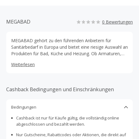
MEGABAD
0 Bewertungen
MEGABAD gehört zu den führenden Anbietern für
Sanitärbedarf in Europa und bietet eine riesige Auswahl an
Produkten für Bad, Küche und Heizung. Ob Armaturen,
Badkeramik, Badmöbel, Brausesysteme, Heizgeräte oder
Weiterlesen
Fußbodenheizungen – hier findest Du alles für Dein
individuelles Traumbad. Neben hochwertigen Produkten
gibt es auch Lösungen für barrierefreie Bäder sowie eine
professionelle Badplanung von der ersten Idee bis zur
Cashback Bedingungen und Einschränkungen
Umsetzung. Mit 90 Jahren Erfahrung steht MEGABAD für
Qualität, Komfort und erstklassigen Service. Wer sein Bad
modernisieren möchte, kann zusätzlich sparen. Durch
Bedingungen
eine Bestellung über unsere Plattform gibt es Cashback
Cashback ist nur für Käufe gültig, die vollständig online
sowie regelmäßig Rabattcodes und Gutscheine bei
abgeschlossen und bezahlt werden.
TopCashback, mit denen Du Dein neues Bad noch
günstiger gestalten kannst!
Nur Gutscheine, Rabattcodes oder Aktionen, die direkt auf