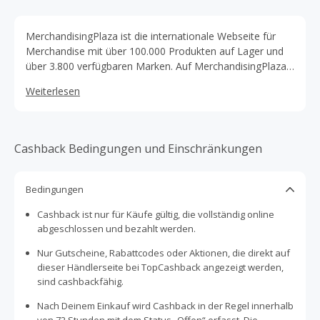
MerchandisingPlaza ist die internationale Webseite für
Merchandise mit über 100.000 Produkten auf Lager und
über 3.800 verfügbaren Marken. Auf MerchandisingPlaza
findest Du Merchandise für Sport, Musik, Cartoons,
Weiterlesen
Fernsehen, Filme und vieles mehr.
Cashback Bedingungen und Einschränkungen
Bedingungen
Cashback ist nur für Käufe gültig, die vollständig online
abgeschlossen und bezahlt werden.
Nur Gutscheine, Rabattcodes oder Aktionen, die direkt auf
dieser Händlerseite bei TopCashback angezeigt werden,
sind cashbackfähig.
Nach Deinem Einkauf wird Cashback in der Regel innerhalb