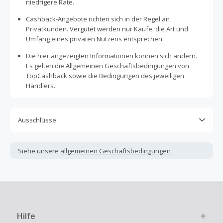
niedrigere Rate.
Cashback-Angebote richten sich in der Regel an
Privatkunden. Vergütet werden nur Käufe, die Art und
Umfang eines privaten Nutzens entsprechen.
Die hier angezeigten Informationen können sich ändern.
Es gelten die Allgemeinen Geschäftsbedingungen von
TopCashback sowie die Bedingungen des jeweiligen
Händlers.
Ausschlüsse
Kein Cashback, wenn Gutscheine, Rabattcodes oder
andere Sparprogramme verwendet werden, die nicht
Siehe unsere
allgemeinen Geschäftsbedingungen
ausdrücklich auf dieser Händlerseite von TopCashback
angezeigt werden.
Kein Cashback für den Kauf von Geschenkgutscheinen
Die Einlösung oder Nutzung von Geschenkgutscheinen im
Bezahlvorgang ist nur dann cashbackfähig, wenn dies
Hilfe
ausdrücklich auf der Händlerseite erlaubt ist.