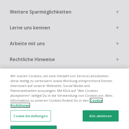
Kein Cashback bei vollständiger oder teilweiser Retoure,
Weitere Sparmöglichkeiten
Stornierung, Kündigung eines Abonnements oder Widerruf
eines Vertrags.
Lerne uns kennen
Gewerbliche, Reseller- oder ungewöhnlich große
Bestellungen sind bei den meisten Händlern vom
Cashback ausgeschlossen.
Arbeite mit uns
Cashback kann entfallen, wenn der Einkauf nicht korrekt
über TopCashback gestartet wurde.
Rechtliche Hinweise
Wir nutzen Cookies, um eine Vielzahl von Services anzubeiten,
diese stetitg zu verbessern sowie Werbung entsprechend Deinen
Interessen auf unserer Webseite, Social Media und
Globale Websites
UK
US
CN
JP
FR
AU
IT
ES
Patnerwebseiten anzuzeigen. Mit Klick auf "Alle Cookies
akzeptieren" willigst Du in die Verwendung von Cookies ein. Alles
Information zu unseren Cookies findest Du in den
Cookie
Richtlinien
Cookie-Einstellungen
Alle ablehnen
© 2005 - 2026 TopCashback Group Limited