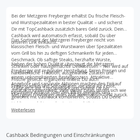
Bei der Metzgerei Freyberger erhältst Du frische Fleisch-
und Wurstspezialitäten in bester Qualität – und sicherst
Dir mit TopCashback zusätzlich bares Geld zurück. Dein
Cashback wird automatisch erfasst, sobald Du über
Das Sortiment der Metzgerei Freyberger reicht von
unseren Link einkaufst.
klassischen Fleisch- und Wurstwaren über Spezialitäten
vom Grill bis hin zu deftigen Schmankerln für jeden
Geschmack. Ob saftige Steaks, herzhafte Würste,
Neben der hohen Qualität überzeugt die Metzgerei
Schinken oder hausgemachte Delikatessen – hier wird auf
Freyberger mit regionaler Herstellung, fairen Preisen und
handwerkliche Tradition, ausgewählte Zutaten und
einem unkomplizierten Bestellprozess. Attraktive
Frische gesetzt. Ergänzend findest Du auch
Angebote und saisonale Aktionen machen den Einkauf
Feinkostartikel und Spezialitäten, die ideal für Feste,
Starte jetzt mit TopCashback und sichere Dir bei
zusätzlich lohnenswert. Viele dieser Deals lassen sich wie
besondere Anlässe oder den Alltag geeignet sind.
Metzgerei Freyberger jedes Mal automatisch Geld zurück.
gewohnt mit Cashback kombinieren, sodass Du Deine
Lieblingsprodukte noch günstiger erhältst.
Weiterlesen
Cashback Bedingungen und Einschränkungen