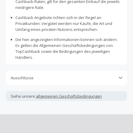
Cashback-Raten, gilt für den gesamten Einkauf die jeweils
niedrigere Rate.
Cashback-Angebote richten sich in der Regel an
Privatkunden. Vergütet werden nur Käufe, die Art und
Umfang eines privaten Nutzens entsprechen.
Die hier angezeigten Informationen können sich ändern.
Es gelten die Allgemeinen Geschäftsbedingungen von
TopCashback sowie die Bedingungen des jeweiligen
Händlers.
Ausschlüsse
Kein Cashback, wenn Gutscheine, Rabattcodes oder
andere Sparprogramme verwendet werden, die nicht
Siehe unsere
allgemeinen Geschäftsbedingungen
ausdrücklich auf dieser Händlerseite von TopCashback
angezeigt werden.
Kein Cashback für den Kauf von Geschenkgutscheinen
Die Einlösung oder Nutzung von Geschenkgutscheinen im
Bezahlvorgang ist nur dann cashbackfähig, wenn dies