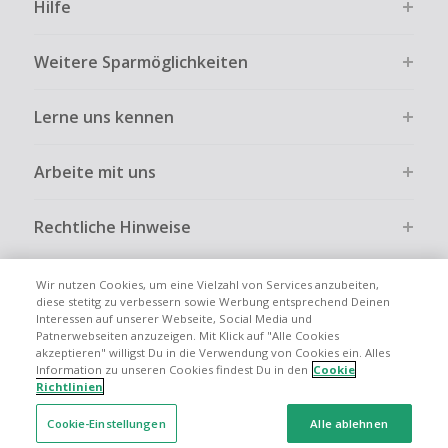
Hilfe
ausdrücklich auf der Händlerseite erlaubt ist.
Kein Cashback bei vollständiger oder teilweiser Retoure,
Weitere Sparmöglichkeiten
Stornierung, Kündigung eines Abonnements oder Widerruf
eines Vertrags.
Lerne uns kennen
Gewerbliche, Reseller- oder ungewöhnlich große
Bestellungen sind bei den meisten Händlern vom
Cashback ausgeschlossen.
Arbeite mit uns
Cashback kann entfallen, wenn der Einkauf nicht korrekt
über TopCashback gestartet wurde.
Rechtliche Hinweise
Wir nutzen Cookies, um eine Vielzahl von Services anzubeiten,
diese stetitg zu verbessern sowie Werbung entsprechend Deinen
Interessen auf unserer Webseite, Social Media und
Globale Websites
UK
US
CN
JP
FR
AU
IT
ES
Patnerwebseiten anzuzeigen. Mit Klick auf "Alle Cookies
akzeptieren" willigst Du in die Verwendung von Cookies ein. Alles
Information zu unseren Cookies findest Du in den
Cookie
Richtlinien
Cookie-Einstellungen
Alle ablehnen