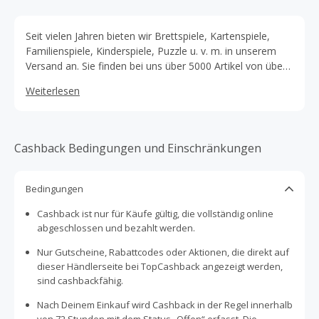
Seit vielen Jahren bieten wir Brettspiele, Kartenspiele,
Familienspiele, Kinderspiele, Puzzle u. v. m. in unserem
Versand an. Sie finden bei uns über 5000 Artikel von über
400 verschiedenen Herstellern. Das Angebot wird ständig
Weiterlesen
erweitert. Mehr als 700 preisreduzierte machen den
Einkauf besonders interessant. Bichte beachten: Bei
Vorbestellungen kann sich die Freigabe verzögern.
Bestellungen werden erst nach Zahlungseingang
Cashback Bedingungen und Einschränkungen
freigegeben.
Bedingungen
Cashback ist nur für Käufe gültig, die vollständig online
abgeschlossen und bezahlt werden.
Nur Gutscheine, Rabattcodes oder Aktionen, die direkt auf
dieser Händlerseite bei TopCashback angezeigt werden,
sind cashbackfähig.
Nach Deinem Einkauf wird Cashback in der Regel innerhalb