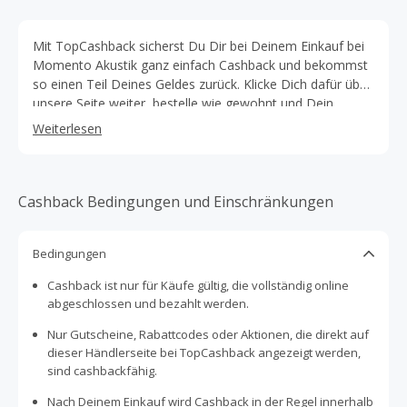
Mit TopCashback sicherst Du Dir bei Deinem Einkauf bei
Momento Akustik ganz einfach Cashback und bekommst
so einen Teil Deines Geldes zurück. Klicke Dich dafür über
unsere Seite weiter, bestelle wie gewohnt und Dein
Cashback wird automatisch erfasst – ohne zusätzlichen
Weiterlesen
Aufwand. Momento Akustik bietet hochwertige Lösungen
zur Verbesserung der Raumakustik – ideal für Zuhause,
Büro oder gewerbliche Räume. Das Sortiment umfasst
moderne Akustikpaneele, Wandverkleidungen und
Cashback Bedingungen und Einschränkungen
Designlösungen, die nicht nur den Klang optimieren,
sondern auch optisch überzeugen. Ob zur Reduzierung
Bedingungen
von Hall, zur Verbesserung der Sprachverständlichkeit
oder als stilvolles Einrichtungselement – die Produkte
Cashback ist nur für Käufe gültig, die vollständig online
verbinden Funktionalität mit ansprechendem Design.
abgeschlossen und bezahlt werden.
Neben der hohen Produktqualität punktet Momento
Akustik mit individuellen Gestaltungsmöglichkeiten und
Nur Gutscheine, Rabattcodes oder Aktionen, die direkt auf
einer einfachen Integration in verschiedene
dieser Händlerseite bei TopCashback angezeigt werden,
Raumkonzepte. Häufig stehen verschiedene Farben,
sind cashbackfähig.
Materialien und Formate zur Auswahl, sodass sich die
Nach Deinem Einkauf wird Cashback in der Regel innerhalb