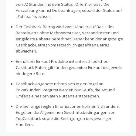
Lösungen flexibel an Deine Bedürfnisse anpassen lassen.
von 72 Stunden mit dem Status „Offen“ erfasst. Die
Cashback lässt sich dabei oft zusätzlich mit Aktionen oder
Auszahlung kannst Du beantragen, sobald der Status auf
Angeboten kombinieren. Sichere Dir jetzt Cashback und
„Zahlbar“ wechselt.
verbessere Deine Raumakustik mit Momento Akustik –
und spare dabei bei jedem Einkauf.
Der Cashback-Betrag wird vom Händler auf Basis des
Bestellwerts ohne Mehrwertsteuer, Versandkosten und
eingelöste Rabatte berechnet. Daher kann der angezeigte
Cashback-Betrag vom tatsächlich gezahlten Betrag
abweichen.
Enthält ein Einkauf Produkte mit unterschiedlichen
Cashback-Raten, gilt für den gesamten Einkauf die jeweils
niedrigere Rate.
Cashback-Angebote richten sich in der Regel an
Privatkunden. Vergütet werden nur Käufe, die Art und
Umfang eines privaten Nutzens entsprechen.
Die hier angezeigten Informationen können sich ändern.
Es gelten die Allgemeinen Geschäftsbedingungen von
TopCashback sowie die Bedingungen des jeweiligen
Händlers.