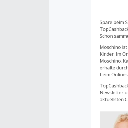
Auswahl Dir ü
eigene Art u
einen extra g
Spare beim S
Seite von Mos
TopCashback 
sammelst.
Schon samme
Moschino ist
Kinder. Im O
Moschino. Ka
erhalte durc
beim Onlines
TopCashback 
Newsletter u
aktuellsten C