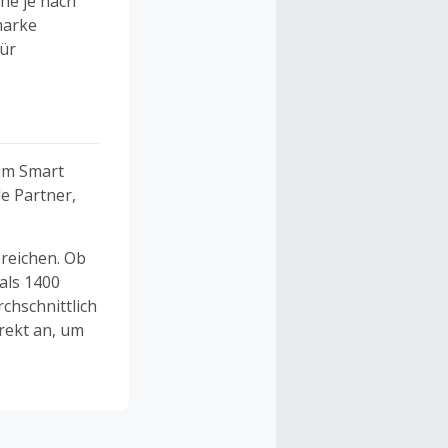
he je nach
marke
für
um Smart
e Partner,
ereichen. Ob
als 1400
chschnittlich
rekt an, um