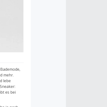
, Bademode,
nd mehr.
d lebe
 Sneaker:
bt es bei