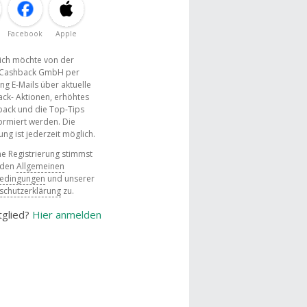
Facebook
Apple
, ich möchte von der
Cashback GmbH per
ng E-Mails über aktuelle
ck- Aktionen, erhöhtes
ack und die Top-Tips
ormiert werden. Die
g ist jederzeit möglich.
e Registrierung stimmst
 den
Allgemeinen
bedingungen
und unserer
schutzerklärung
zu.
tglied?
Hier anmelden