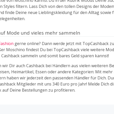
ite von Moschino kannst Du in der Rubrik Moods Deine Suc
n Styles filtern. Lass Dich von den tollen Designs der Mode
d finde Deine neue Lieblingskleidung für den Alltag sowie 
legenheiten.
auf Mode und vieles mehr sammeln
Fashion
gerne online? Dann werde jetzt mit TopCashback z
er Moschino findest Du bei TopCashback viele weitere Mod
 Cashback sammeln und somit bares Geld sparen kannst!
 wir Dir auch Cashback bei Händlern aus vielen weiteren B
Reisen, Heimartikel, Essen oder andere Kategorien: Mit mehr 
ern haben wir jederzeit den passenden Händler für Dich. Dur
shback Mitglieder mit uns 340 Euro pro Jahr! Melde Dich di
 auf Deine Bestellungen zu profitieren.