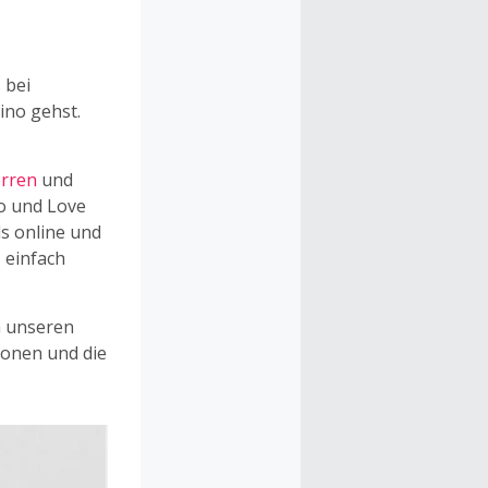
ine ganz
ekommst Du
s auf die
 bei
ashback
ino gehst.
rren
und
o und Love
s online und
 einfach
h unseren
ionen und die