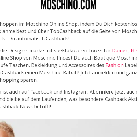
berlassen. Lebe so Deinen Stil und zelebriere Mode auf De
nd Weise. Bei Deinem nächsten Moschino Shopping-Trip b
uten Deal auf Deine neuen Lieblingsteile, indem Du ueber un
hoppen im Moschino Online Shop, indem Du Dich kostenlos
chino gehst, wie gewohnt einkaufst und so ganz einfach C
anmeldest und über TopCashback auf die Seite von Mosch
lst Du automatisch Cashback!
 die Designermarke mit spektakulären Looks für
Damen
,
He
nline Shop von Moschino findest Du auch Boutique Moschin
ufe Taschen, Bekleidung und Accessoires des
Fashion
Label
h Cashback einen Moschino Rabatt! Jetzt anmelden und ganz
hopping sparen.
ist auch auf Facebook und Instagram. Abonniere jetzt auc
nd bleibe auf dem Laufenden, was besondere Cashback Akt
ashback News betrifft!