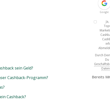
Google
Ja
Top
Marketi
Cashba
Cashb
inf
Abmeldun
Durch Dein
Du
Geschäfts
shback sein Geld?
Daten
Bereits Mi
unser Cashback-Programm?
as?
mein Cashback?