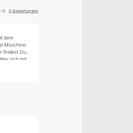
0 Bewertungen
it dem
ls! Moschino
r findest Du
Wer sich mit
oppen mit
n und Grafiken
ich auf der
 des Labels
 Moschino.
preislich
Love
optimal. Finde
in vielen
 die große