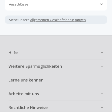
Ausschlüsse
Kein Cashback, wenn Gutscheine, Rabattcodes oder
andere Sparprogramme verwendet werden, die nicht
Siehe unsere
allgemeinen Geschäftsbedingungen
ausdrücklich auf dieser Händlerseite von TopCashback
angezeigt werden.
Kein Cashback für den Kauf von Geschenkgutscheinen
Die Einlösung oder Nutzung von Geschenkgutscheinen im
Bezahlvorgang ist nur dann cashbackfähig, wenn dies
Hilfe
ausdrücklich auf der Händlerseite erlaubt ist.
Kein Cashback bei vollständiger oder teilweiser Retoure,
Weitere Sparmöglichkeiten
Stornierung, Kündigung eines Abonnements oder Widerruf
eines Vertrags.
Lerne uns kennen
Gewerbliche, Reseller- oder ungewöhnlich große
Bestellungen sind bei den meisten Händlern vom
Cashback ausgeschlossen.
Arbeite mit uns
Cashback kann entfallen, wenn der Einkauf nicht korrekt
über TopCashback gestartet wurde.
Rechtliche Hinweise