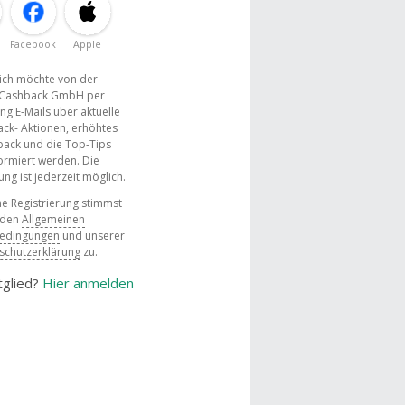
Facebook
Apple
, ich möchte von der
Cashback GmbH per
ng E-Mails über aktuelle
ck- Aktionen, erhöhtes
ack und die Top-Tips
ormiert werden. Die
g ist jederzeit möglich.
e Registrierung stimmst
 den
Allgemeinen
bedingungen
und unserer
schutzerklärung
zu.
tglied?
Hier anmelden