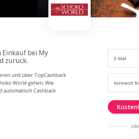
m Einkauf bei My
E-Mail
d zurück.
trieren und über TopCashback
choko World gehen. Wie
Kennwort fe
d automatisch Cashback
Kostenl
ode