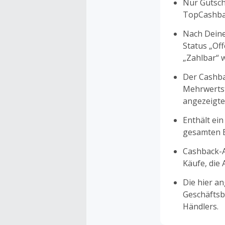
Nur Gutsche
TopCashbac
Nach Deine
Status „Of
„Zahlbar“ w
Der Cashba
Mehrwertst
angezeigte
Enthält ein
gesamten Ei
Cashback-A
Käufe, die
Die hier a
Geschäftsb
Händlers.