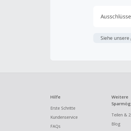
Ausschlüsse
Kein Cashb
verwendet 
Siehe unsere
angezeigt 
Kein Cashb
Die Einlös
dann cashba
Kein Cashb
eines Abon
Hilfe
Weitere
Gewerblich
Sparmögl
Erste Schritte
Händlern v
Teilen & 2
Kundenservice
Cashback k
Blog
FAQs
gestartet 