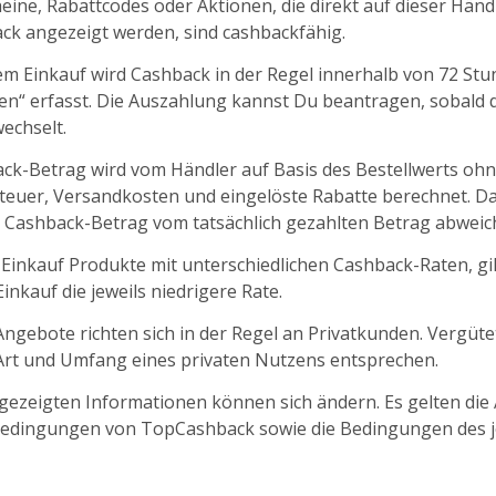
ine, Rabattcodes oder Aktionen, die direkt auf dieser Händl
k angezeigt werden, sind cashbackfähig.
m Einkauf wird Cashback in der Regel innerhalb von 72 St
fen“ erfasst. Die Auszahlung kannst Du beantragen, sobald d
echselt.
ck-Betrag wird vom Händler auf Basis des Bestellwerts oh
euer, Versandkosten und eingelöste Rabatte berechnet. D
 Cashback-Betrag vom tatsächlich gezahlten Betrag abweic
 Einkauf Produkte mit unterschiedlichen Cashback-Raten, gil
nkauf die jeweils niedrigere Rate.
ngebote richten sich in der Regel an Privatkunden. Vergüt
 Art und Umfang eines privaten Nutzens entsprechen.
ngezeigten Informationen können sich ändern. Es gelten die
edingungen von TopCashback sowie die Bedingungen des j