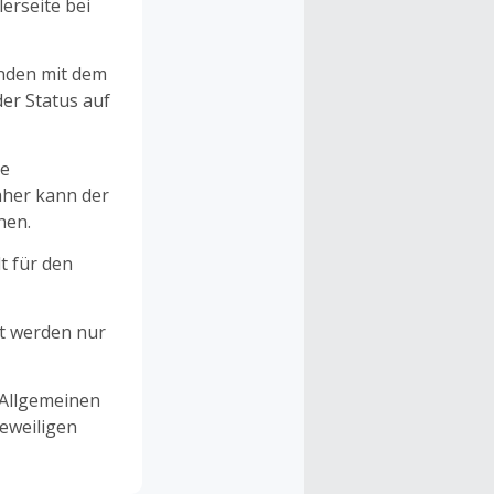
erseite bei
unden mit dem
er Status auf
ne
aher kann der
hen.
t für den
et werden nur
 Allgemeinen
eweiligen