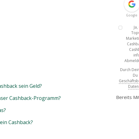
Google
Ja
Top
Marketi
Cashba
Cashb
inf
Abmeldun
Durch Dein
Du
Geschäfts
shback sein Geld?
Daten
Bereits Mi
unser Cashback-Programm?
as?
mein Cashback?