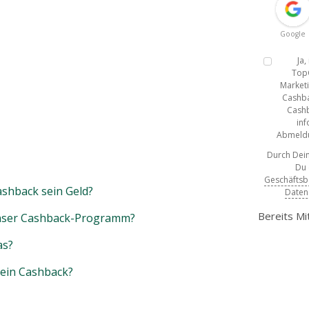
Google
Ja
Top
Marketi
Cashba
Cashb
inf
Abmeldun
Durch Dein
Du
Geschäfts
shback sein Geld?
Daten
Bereits Mi
unser Cashback-Programm?
as?
mein Cashback?