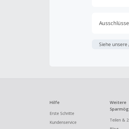
Ausschlüsse
Kein Cashb
verwendet 
Siehe unsere
angezeigt 
Kein Cashb
Die Einlös
dann cashba
Kein Cashb
eines Abon
Hilfe
Weitere
Gewerblich
Sparmögl
Erste Schritte
Händlern v
Teilen & 2
Kundenservice
Cashback k
Blog