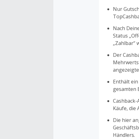
Nur Gutsche
TopCashbac
Nach Deine
Status „Of
„Zahlbar“ w
Der Cashba
Mehrwertst
angezeigte
Enthält ein
gesamten Ei
Cashback-A
Käufe, die
Die hier a
Geschäftsb
Händlers.