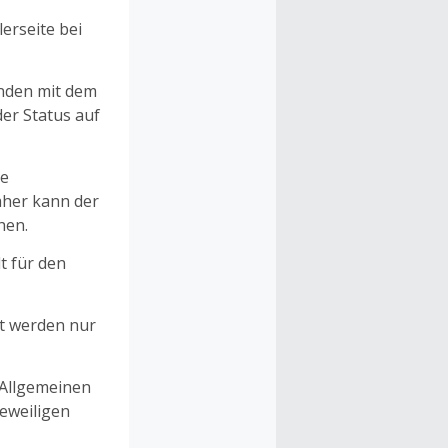
erseite bei
unden mit dem
er Status auf
ne
aher kann der
hen.
t für den
et werden nur
 Allgemeinen
eweiligen