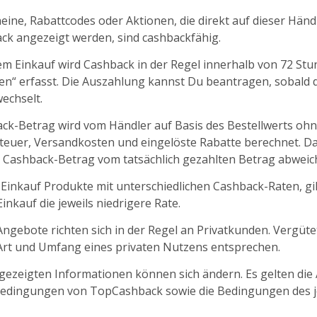
ine, Rabattcodes oder Aktionen, die direkt auf dieser Händl
k angezeigt werden, sind cashbackfähig.
m Einkauf wird Cashback in der Regel innerhalb von 72 St
fen“ erfasst. Die Auszahlung kannst Du beantragen, sobald d
echselt.
ck-Betrag wird vom Händler auf Basis des Bestellwerts oh
euer, Versandkosten und eingelöste Rabatte berechnet. D
 Cashback-Betrag vom tatsächlich gezahlten Betrag abweic
 Einkauf Produkte mit unterschiedlichen Cashback-Raten, gil
nkauf die jeweils niedrigere Rate.
ngebote richten sich in der Regel an Privatkunden. Vergüt
 Art und Umfang eines privaten Nutzens entsprechen.
ngezeigten Informationen können sich ändern. Es gelten die
edingungen von TopCashback sowie die Bedingungen des j