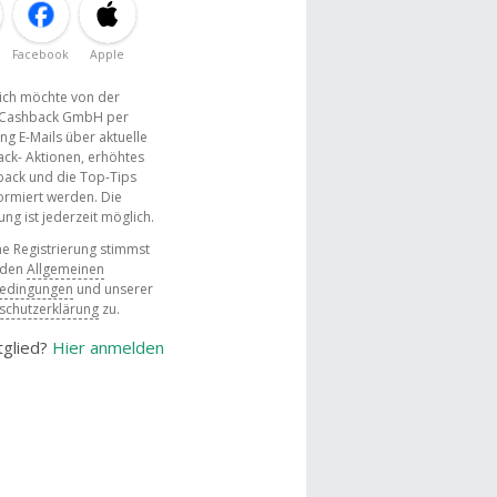
Facebook
Apple
, ich möchte von der
Cashback GmbH per
ng E-Mails über aktuelle
ck- Aktionen, erhöhtes
ack und die Top-Tips
ormiert werden. Die
g ist jederzeit möglich.
e Registrierung stimmst
 den
Allgemeinen
bedingungen
und unserer
schutzerklärung
zu.
tglied?
Hier anmelden